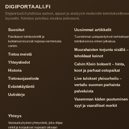
DIGIPORTAALI.FI
Digiportaali.fi yhdistaa uutiset, oppaat ja analyysit moderniin toimituksellisee
layoutiin. Toimitus paivittaa sisaltoa jatkuvasti.
Suositut
Uusimmat artikkelit
Paivittaiset toimitusbriefit ja
Tuoreimmat uutispaivitykset tarkistetaa
luottamusresurssit nopeaa varmistusta
toimituksessa ennen julkaisua.
varten.
Muurahaisten torjunta sisällä –
Tietoa meistä
tehokkaat keinot
Yhteystiedot
Calvin Klein bokserit – hinta,
Historia
koot ja parhaat ostopaikat
Tietosuojaseloste
Live tulokset yleisurheilu –
vertailu suomen parhaista
Evästekäytäntö
palveluista
Uutiskirje
Vasemman käden puutuminen 
syyt ja vaaralliset merkit
Yhteys
Vastauskykyinen yhteystiski, joka ohjaa
vinkit ja korjaukset nopeasti oikeaan