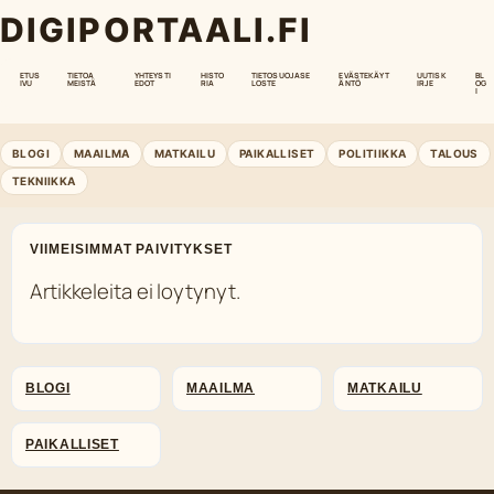
DIGIPORTAALI.FI
ETUS
TIETOA
YHTEYSTI
HISTO
TIETOSUOJASE
EVÄSTEKÄYT
UUTISK
BL
IVU
MEISTÄ
EDOT
RIA
LOSTE
ÄNTÖ
IRJE
OG
I
BLOGI
MAAILMA
MATKAILU
PAIKALLISET
POLITIIKKA
TALOUS
TEKNIIKKA
VIIMEISIMMAT PAIVITYKSET
Artikkeleita ei loytynyt.
BLOGI
MAAILMA
MATKAILU
PAIKALLISET