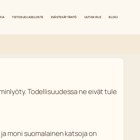
RIA
TIETOSUOJASELOSTE
EVÄSTEKÄYTÄNTÖ
UUTISKIRJE
BLOGI
laiminlyöty. Todellisuudessa ne eivät tule
, ja moni suomalainen katsoja on