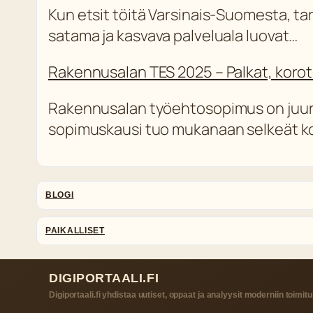
Kun etsit töitä Varsinais-Suomesta, tar
satama ja kasvava palveluala luovat…
Rakennusalan TES 2025 – Palkat, korot
Rakennusalan työehtosopimus on juuri u
sopimuskausi tuo mukanaan selkeät ko
BLOGI
PAIKALLISET
DIGIPORTAALI.FI
Digiportaali.fi yhdistaa uutiset, oppaat ja analyysit moderniin toimitu