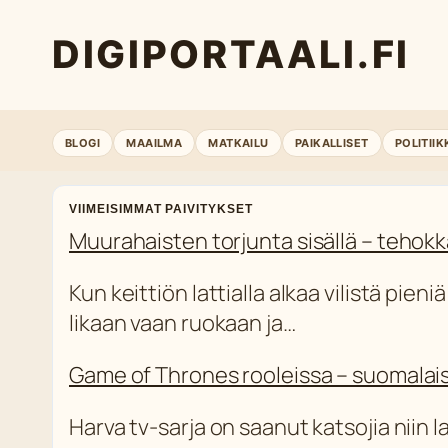
DIGIPORTAALI.FI
BLOGI
MAAILMA
MATKAILU
PAIKALLISET
POLITIIK
VIIMEISIMMAT PAIVITYKSET
Muurahaisten torjunta sisällä – tehokk
Kun keittiön lattialla alkaa vilistä pien
likaan vaan ruokaan ja…
Game of Thrones rooleissa – suomalais
Harva tv-sarja on saanut katsojia niin