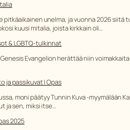
talia
e pitkäaikainen unelma, ja vuonna 2026 siitä tu
si kuusi mitalia, joista kirkkain oli…
ksot & LGBTQ-tulkinnat
 Genesis Evangelion herättää niin voimakkaita 
o ja passikuvat | Opas
lussa, moni päätyy Tunnin Kuva -myymälään K
t ja sen, miksi itse…
opas 2025