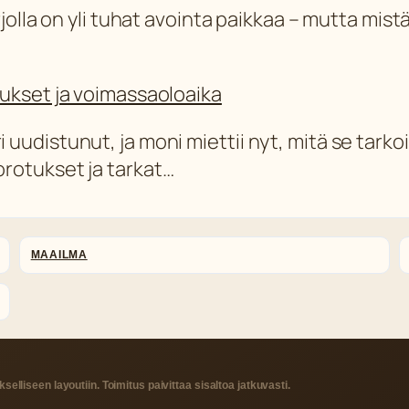
jolla on yli tuhat avointa paikkaa – mutta mist
ukset ja voimassaoloaika
udistunut, ja moni miettii nyt, mitä se tarkoi
rotukset ja tarkat…
MAAILMA
kselliseen layoutiin. Toimitus paivittaa sisaltoa jatkuvasti.