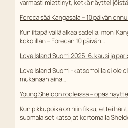
varmasti miettinyt, ketkä näyttelijöist
Foreca sää Kangasala – 10 päivän ennus
Kun iltapäivällä alkaa sadella, moni 
koko illan – Forecan 10 päivän…
Love Island Suomi 2025: 6. kausi ja par
Love Island Suomi -katsomoilla ei ole ol
mukanaan aina…
Young Sheldon rooleissa – opas näyttel
Kun pikkupoika on niin fiksu, ettei hän
suomalaiset katsojat kertomalla Shel