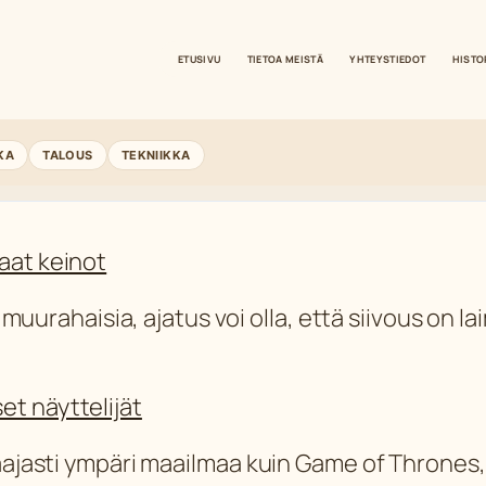
ETUSIVU
TIETOA MEISTÄ
YHTEYSTIEDOT
HISTO
KA
TALOUS
TEKNIIKKA
aat keinot
iä muurahaisia, ajatus voi olla, että siivous on 
et näyttelijät
 laajasti ympäri maailmaa kuin Game of Thrones