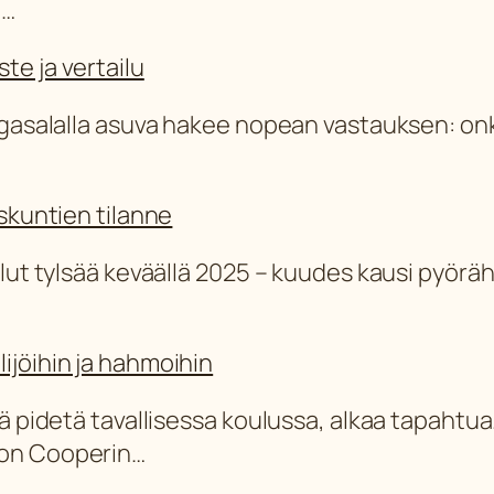
ä…
te ja vertailu
Kangasalalla asuva hakee nopean vastauksen: o
iskuntien tilanne
lut tylsää keväällä 2025 – kuudes kausi pyöräht
ijöihin ja hahmoihin
tä pidetä tavallisessa koulussa, alkaa tapahtua
don Cooperin…