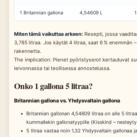
1 Britannian gallona
4,54609 L
1
Miten tämä vaikuttaa arkeen:
Resepti, jossa vaadita
3,785 litraa. Jos käytät 4 litraa, saat 6 % enemmän 
rakennetta.
The implication: Pienet pyöristyserot kertautuvat su
leivonnassa tai teollisessa annostelussa.
Onko 1 gallona 5 litraa?
Britannian gallona vs. Yhdysvaltain gallona
Britannian gallonan 4,54609 litraa on alle 5 litraa,
kummallekin gallonatyypille (Kisskind – nesteyt
5 litraa vastaa noin 1,32 Yhdysvaltain gallonaa ja