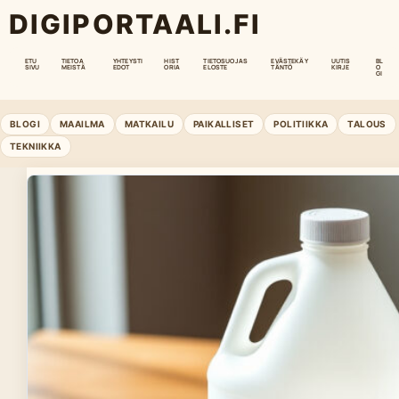
DIGIPORTAALI.FI
ETU
TIETOA
YHTEYSTI
HIST
TIETOSUOJAS
EVÄSTEKÄY
UUTIS
BL
SIVU
MEISTÄ
EDOT
ORIA
ELOSTE
TÄNTÖ
KIRJE
O
GI
BLOGI
MAAILMA
MATKAILU
PAIKALLISET
POLITIIKKA
TALOUS
TEKNIIKKA