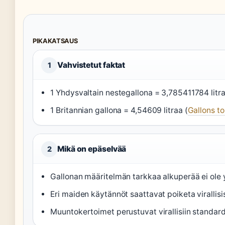
PIKAKATSAUS
Vahvistetut faktat
1
1 Yhdysvaltain nestegallona = 3,785411784 litra
1 Britannian gallona = 4,54609 litraa (
Gallons to
Mikä on epäselvää
2
Gallonan määritelmän tarkkaa alkuperää ei ole 
Eri maiden käytännöt saattavat poiketa virallis
Muuntokertoimet perustuvat virallisiin standard