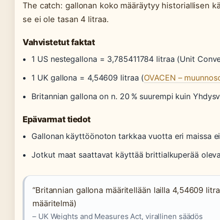
The catch: gallonan koko määräytyy historiallisen k
se ei ole tasan 4 litraa.
Vahvistetut faktat
1 US nestegallona = 3,785411784 litraa (Unit Conv
1 UK gallona = 4,54609 litraa (
OVACEN – muunnos
Britannian gallona on n. 20 % suurempi kuin Yhdysv
Epävarmat tiedot
Gallonan käyttöönoton tarkkaa vuotta eri maissa ei
Jotkut maat saattavat käyttää brittialkuperää oleva
“Britannian gallona määritellään lailla 4,54609 litr
määritelmä)
– UK Weights and Measures Act, virallinen säädös