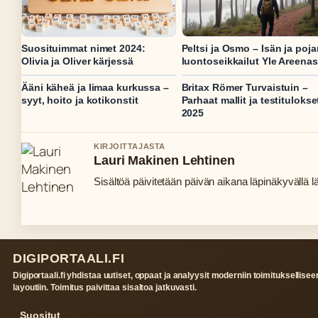
Suosituimmat nimet 2024:
Peltsi ja Osmo – Isän ja poja
Olivia ja Oliver kärjessä
luontoseikkailut Yle Areena
Ääni käheä ja limaa kurkussa –
Britax Römer Turvaistuin –
syyt, hoito ja kotikonstit
Parhaat mallit ja testitulokse
2025
KIRJOITTAJASTA
Lauri Makinen Lehtinen
Sisältöä päivitetään päivän aikana läpinäkyvällä lä
DIGIPORTAALI.FI
Digiportaali.fi yhdistaa uutiset, oppaat ja analyysit moderniin toimituksellisee
layoutiin. Toimitus paivittaa sisaltoa jatkuvasti.
Suositut