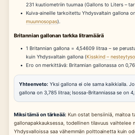
231 kuutiometriin tuumaa (Gallons to Liters – ta
Kuiva-aineille tarkoitettu Yhdysvaltain gallona o
muunnosopas
).
Britannian gallonan tarkka litramäärä
1 Britannian gallona = 4,54609 litraa – se perus
kuin Yhdysvaltain gallona (
Kisskind – nesteytys
Ero on merkittävä: Britannian gallonassa on 0,7
Yhteenveto:
Yksi gallona ei ole sama kaikkialla. Jo
gallona on 3,785 litraa; Isossa-Britanniassa se on 4,
Miksi tämä on tärkeää:
Kun ostat bensiiniä, maitoa t
gallonapakkauksessa, todellinen tilavuus vaihtelee
Yhdysvalloissa saa vähemmän polttoainetta kuin odot