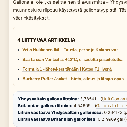
Gallona ei ole yksiselitteinen tilavuusmitta – Yhdysva
muunnosluku riippuu käytetystä gallonatyypistä. Tä
väärinkäsitykset.
4 LIITTYVAA ARTIKKELIA
Veijo Hukkanen Ikä – Tausta, perhe ja Kalaneuvos
Sää tänään Vantaalla: +12°C, ei sadetta ja sadetutka
Formula 1 -lähetykset tänään | Katso F1 livenä
Burberry Puffer Jacket – hinta, aitous ja lämpö opas
Yhdysvaltain gallona litroina:
3,78541 L (
Unit Conver
Britannian gallona litroina:
4,54609 L (
Gallons to Lite
Litran vastaava Yhdysvaltain gallonissa:
0,264172 ga
Litran vastaava Britannian gallonissa:
0,219969 gal (