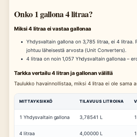
Onko 1 gallona 4 litraa?
Miksi 4 litraa ei vastaa gallonaa
Yhdysvaltain gallona on 3,785 litraa, ei 4 litraa. 
johtuu läheisestä arvosta (Unit Converters).
4 litraa on noin 1,057 Yhdysvaltain gallonaa – ero
Tarkka vertailu 4 litran ja gallonan välillä
Taulukko havainnollistaa, miksi 4 litraa ei ole sama a
MITTAYKSIKKÖ
TILAVUUS LITROINA
V
1 Yhdysvaltain gallona
3,78541 L
1
4 litraa
4,00000 L
1