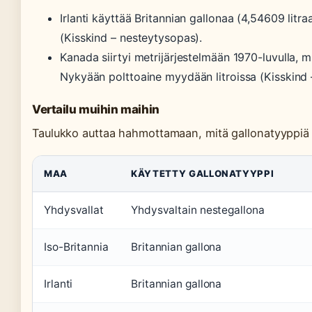
Irlanti käyttää Britannian gallonaa (4,54609 litr
(Kisskind – nesteytysopas).
Kanada siirtyi metrijärjestelmään 1970-luvulla, m
Nykyään polttoaine myydään litroissa (Kisskind 
Vertailu muihin maihin
Taulukko auttaa hahmottamaan, mitä gallonatyyppiä
MAA
KÄYTETTY GALLONATYYPPI
Yhdysvallat
Yhdysvaltain nestegallona
Iso-Britannia
Britannian gallona
Irlanti
Britannian gallona