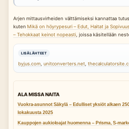
Arjen mittausvirheiden välttämiseksi kannattaa tutus
kuten
Mikä on höyrypesuri – Edut, Haitat ja Sopivuus
– Tehokkaat keinot nopeasti
, joissa käsitellään nes
LISÄLÄHTEET
byjus.com
,
unitconverters.net
,
thecalculatorsite.
ALA MISSA NAITA
Vuokra-asunnot Säkylä – Edulliset yksiöt alkaen 25
lokakuusta 2025
Kauppojen aukioloajat huomenna – Prisma, S-marke