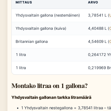
MITTAUS
ARVO
Yhdysvaltain gallona (nestemäinen)
3,78541 L (
Yhdysvaltain gallona (kuiva)
4,40488 L (
Britannian gallona
4,54609 L (
G
1 litra
0,264172 Yh
1 litra
0,219969 Bri
Montako litraa on 1 gallona?
Yhdysvaltain gallonan tarkka litramäärä
1 Yhdysvaltain nestegallona = 3,78541 litraa – 