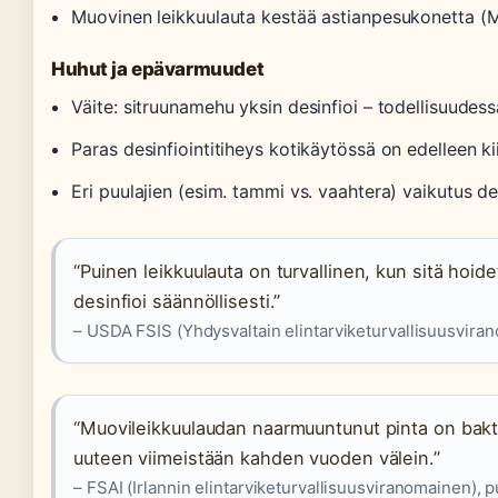
Muovinen leikkuulauta kestää astianpesukonetta (
Huhut ja epävarmuudet
Väite: sitruunamehu yksin desinfioi – todellisuudes
Paras desinfiointitiheys kotikäytössä on edelleen k
Eri puulajien (esim. tammi vs. vaahtera) vaikutus des
“Puinen leikkuulauta on turvallinen, kun sitä hoide
desinfioi säännöllisesti.”
– USDA FSIS (Yhdysvaltain elintarviketurvallisuusviran
“Muovileikkuulaudan naarmuuntunut pinta on bakte
uuteen viimeistään kahden vuoden välein.”
– FSAI (Irlannin elintarviketurvallisuusviranomainen), 