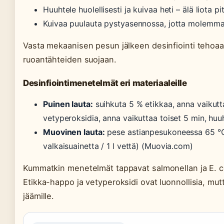
Huuhtele huolellisesti ja kuivaa heti – älä liota 
Kuivaa puulauta pystyasennossa, jotta molemma
Vasta mekaanisen pesun jälkeen desinfiointi tehoaa 
ruoantähteiden suojaan.
Desinfiointimenetelmät eri materiaaleille
Puinen lauta:
suihkuta 5 % etikkaa, anna vaikutt
vetyperoksidia, anna vaikuttaa toiset 5 min, huu
Muovinen lauta:
pese astianpesukoneessa 65 °C oh
valkaisuainetta / 1 l vettä) (Muovia.com)
Kummatkin menetelmät tappavat salmonellan ja E. c
Etikka-happo ja vetyperoksidi ovat luonnollisia, mut
jäämille.