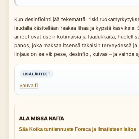
Kun desinfiointi jää tekemättä, riski ruokamyrkytykse
laudalla käsitellään raakaa lihaa ja kypsiä kasviksia
aineet ovat usein kotimaisia ja laadukkaita, huolelli
panos, joka maksaa itsensä takaisin terveydessä j
linjaus on selvä: pese, desinfioi, kuivaa – ja vaihda a
LISÄLÄHTEET
vauva.fi
ALA MISSA NAITA
Sää Kotka tuntiennuste Foreca ja Ilmatieteen laitos