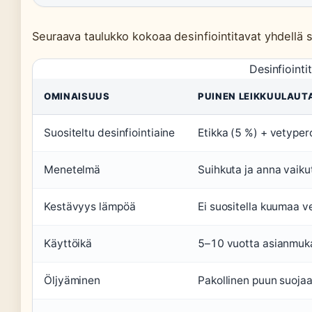
Seuraava taulukko kokoaa desinfiointitavat yhdellä s
Desinfiointi
OMINAISUUS
PUINEN LEIKKUULAUT
Suositeltu desinfiointiaine
Etikka (5 %) + vetyper
Menetelmä
Suihkuta ja anna vaiku
Kestävyys lämpöä
Ei suositella kuumaa v
Käyttöikä
5–10 vuotta asianmuka
Öljyäminen
Pakollinen puun suoja