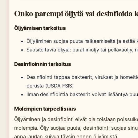
Onko parempi öljytä vai desinfioida 
Öljyämisen tarkoitus
Öljyäminen suojaa puuta halkeamiselta ja estää
Suositeltavia öljyjä: parafiiniöljy tai pellavaölj
Desinfioinnin tarkoitus
Desinfiointi tappaa bakteerit, virukset ja homeit
perusta (USDA FSIS)
Ilman desinfiointia bakteerit voivat lisääntyä p
Molempien tarpeellisuus
Öljyäminen ja desinfiointi eivät ole toisiaan poissu
molempia. Öljy suojaa puuta, desinfiointi suojaa sinua
anna laudan kuivua täysin ennen öljyämistä.