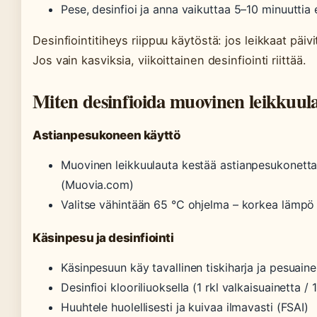
Pese, desinfioi ja anna vaikuttaa 5–10 minuutti
Desinfiointitiheys riippuu käytöstä: jos leikkaat päivi
Jos vain kasviksia, viikoittainen desinfiointi riittää.
Miten desinfioida muovinen leikkuul
Astianpesukoneen käyttö
Muovinen leikkuulauta kestää astianpesukonetta
(Muovia.com)
Valitse vähintään 65 °C ohjelma – korkea lämpö
Käsinpesu ja desinfiointi
Käsinpesuun käy tavallinen tiskiharja ja pesuai
Desinfioi klooriliuoksella (1 rkl valkaisuainetta /
Huuhtele huolellisesti ja kuivaa ilmavasti (FSAI)