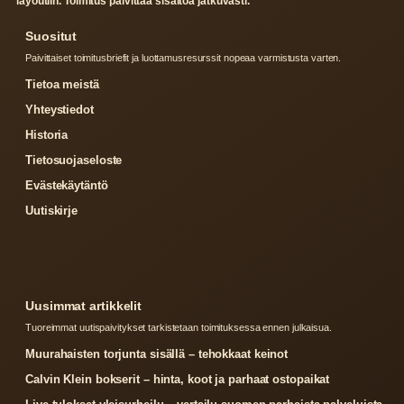
layoutiin. Toimitus paivittaa sisaltoa jatkuvasti.
Suositut
Paivittaiset toimitusbriefit ja luottamusresurssit nopeaa varmistusta varten.
Tietoa meistä
Yhteystiedot
Historia
Tietosuojaseloste
Evästekäytäntö
Uutiskirje
Uusimmat artikkelit
Tuoreimmat uutispaivitykset tarkistetaan toimituksessa ennen julkaisua.
Muurahaisten torjunta sisällä – tehokkaat keinot
Calvin Klein bokserit – hinta, koot ja parhaat ostopaikat