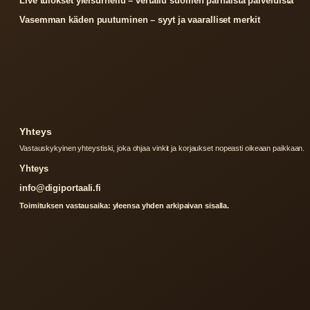
Live tulokset yleisurheilu – vertailu suomen parhaista palveluista
Vasemman käden puutuminen – syyt ja vaaralliset merkit
Yhteys
Vastauskykyinen yhteystiski, joka ohjaa vinkit ja korjaukset nopeasti oikeaan paikkaan.
Yhteys
info@digiportaali.fi
Toimituksen vastausaika: yleensa yhden arkipaivan sisalla.