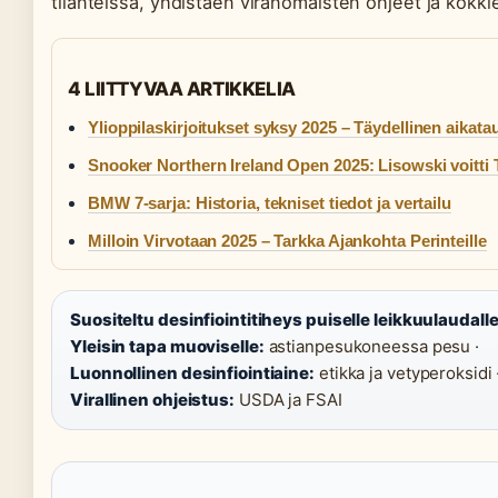
tilanteissa, yhdistäen viranomaisten ohjeet ja kokki
4 LIITTYVAA ARTIKKELIA
Ylioppilaskirjoitukset syksy 2025 – Täydellinen aikatau
Snooker Northern Ireland Open 2025: Lisowski voitti
BMW 7-sarja: Historia, tekniset tiedot ja vertailu
Milloin Virvotaan 2025 – Tarkka Ajankohta Perinteille
Suositeltu desinfiointitiheys puiselle leikkuulaudalle
Yleisin tapa muoviselle:
astianpesukoneessa pesu ·
Luonnollinen desinfiointiaine:
etikka ja vetyperoksidi 
Virallinen ohjeistus:
USDA ja FSAI