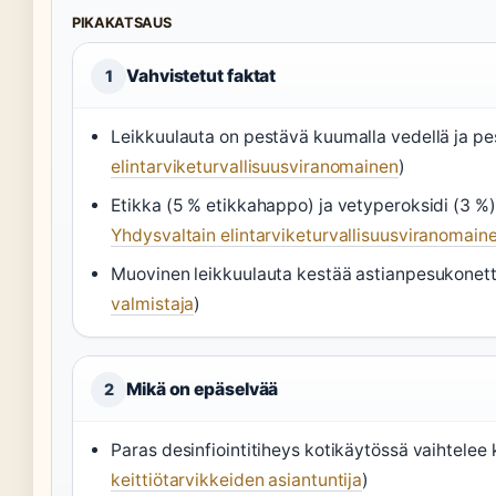
PIKAKATSAUS
Vahvistetut faktat
1
Leikkuulauta on pestävä kuumalla vedellä ja pes
elintarviketurvallisuusviranomainen
)
Etikka (5 % etikkahappo) ja vetyperoksidi (3 %
Yhdysvaltain elintarviketurvallisuusviranomain
Muovinen leikkuulauta kestää astianpesukonett
valmistaja
)
Mikä on epäselvää
2
Paras desinfiointitiheys kotikäytössä vaihtelee
keittiötarvikkeiden asiantuntija
)