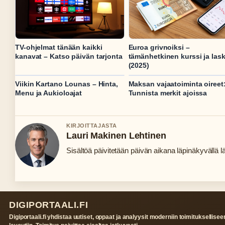
TV-ohjelmat tänään kaikki
Euroa grivnoiksi –
kanavat – Katso päivän tarjonta
tämänhetkinen kurssi ja lask
(2025)
Viikin Kartano Lounas – Hinta,
Maksan vajaatoiminta oireet
Menu ja Aukioloajat
Tunnista merkit ajoissa
KIRJOITTAJASTA
Lauri Makinen Lehtinen
Sisältöä päivitetään päivän aikana läpinäkyvällä lä
DIGIPORTAALI.FI
Digiportaali.fi yhdistaa uutiset, oppaat ja analyysit moderniin toimituksellisee