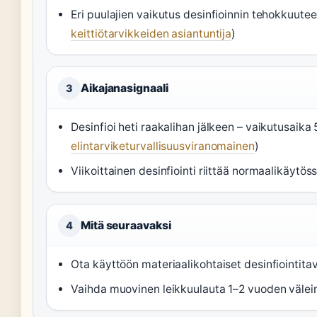
Eri puulajien vaikutus desinfioinnin tehokkuutee
keittiötarvikkeiden asiantuntija
)
Aikajanasignaali
3
Desinfioi heti raakalihan jälkeen – vaikutusaika
elintarviketurvallisuusviranomainen
)
Viikoittainen desinfiointi riittää normaalikäytöss
Mitä seuraavaksi
4
Ota käyttöön materiaalikohtaiset desinfiointita
Vaihda muovinen leikkuulauta 1–2 vuoden välei