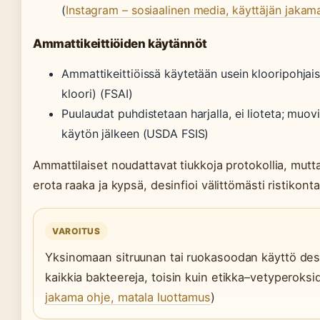
(
Instagram – sosiaalinen media, käyttäjän jakam
Ammattikeittiöiden käytännöt
Ammattikeittiöissä käytetään usein klooripohjais
kloori) (FSAI)
Puulaudat puhdistetaan harjalla, ei lioteta; muo
käytön jälkeen (USDA FSIS)
Ammattilaiset noudattavat tiukkoja protokollia, mut
erota raaka ja kypsä, desinfioi välittömästi ristikon
VAROITUS
Yksinomaan sitruunan tai ruokasoodan käyttö desinf
kaikkia bakteereja, toisin kuin etikka–vetyperoksi
jakama ohje, matala luottamus
)