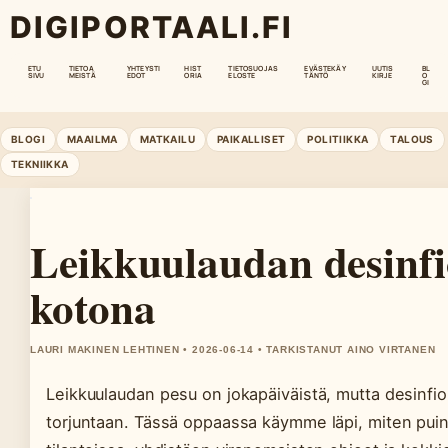
DIGIPORTAALI.FI
ETU
TIETOA
YHTEYSTI
HIST
TIETOSUOJAS
EVÄSTEKÄY
UUTIS
BL
SIVU
MEISTÄ
EDOT
ORIA
ELOSTE
TÄNTÖ
KIRJE
O
GI
BLOGI
MAAILMA
MATKAILU
PAIKALLISET
POLITIIKKA
TALOUS
TEKNIIKKA
Leikkuulaudan desinfio
kotona
LAURI MAKINEN LEHTINEN • 2026-06-14 • TARKISTANUT AINO VIRTANEN
Leikkuulaudan pesu on jokapäiväistä, mutta desinfio
torjuntaan. Tässä oppaassa käymme läpi, miten puine