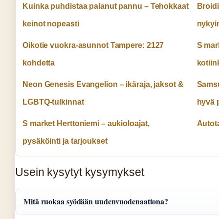
Kuinka puhdistaa palanut pannu – Tehokkaat
Broidi
keinot nopeasti
nykyi
Oikotie vuokra-asunnot Tampere: 2127
S mark
kohdetta
kotiin
Neon Genesis Evangelion – ikäraja, jaksot &
Samsu
LGBTQ-tulkinnat
hyvä p
S market Herttoniemi – aukioloajat,
Autota
pysäköinti ja tarjoukset
Usein kysytyt kysymykset
Mitä ruokaa syödään uudenvuodenaattona?