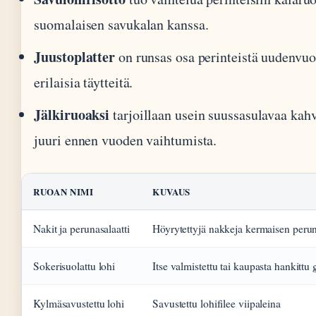
suomalaisen savukalan kanssa.
Juustoplatter
on runsas osa perinteistä uudenvuod
erilaisia täytteitä.
Jälkiruoaksi
tarjoillaan usein suussasulavaa kah
juuri ennen vuoden vaihtumista.
RUOAN NIMI
KUVAUS
Nakit ja perunasalaatti
Höyrytettyjä nakkeja kermaisen perun
Sokerisuolattu lohi
Itse valmistettu tai kaupasta hankittu 
Kylmäsavustettu lohi
Savustettu lohifilee viipaleina