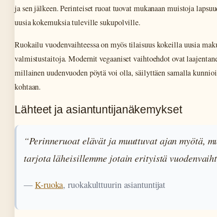
ja sen jälkeen. Perinteiset ruoat tuovat mukanaan muistoja lapsuu
uusia kokemuksia tuleville sukupolville.
Ruokailu vuodenvaihteessa on myös tilaisuus kokeilla uusia makuja
valmistustaitoja. Modernit vegaaniset vaihtoehdot ovat laajentanee
millainen uudenvuoden pöytä voi olla, säilyttäen samalla kunnioi
kohtaan.
Lähteet ja asiantuntijanäkemykset
“Perinneruoat elävät ja muuttuvat ajan myötä, m
tarjota läheisillemme jotain erityistä vuodenvaih
—
K-ruoka
, ruokakulttuurin asiantuntijat