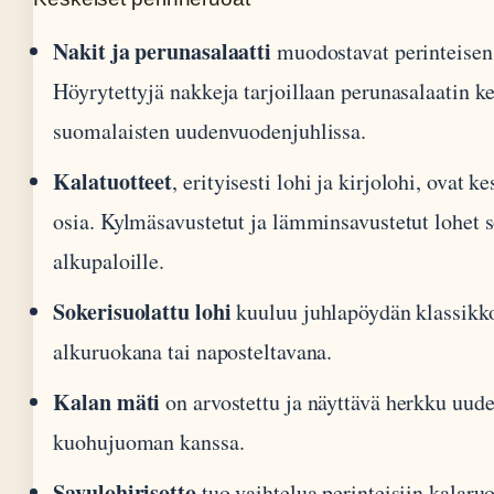
Nakit ja perunasalaatti
muodostavat perinteise
Höyrytettyjä nakkeja tarjoillaan perunasalaatin k
suomalaisten uudenvuodenjuhlissa.
Kalatuotteet
, erityisesti lohi ja kirjolohi, ova
osia. Kylmäsavustetut ja lämminsavustetut lohet so
alkupaloille.
Sokerisuolattu lohi
kuuluu juhlapöydän klassikkoh
alkuruokana tai naposteltavana.
Kalan mäti
on arvostettu ja näyttävä herkku uude
kuohujuoman kanssa.
Savulohirisotto
tuo vaihtelua perinteisiin kalaru