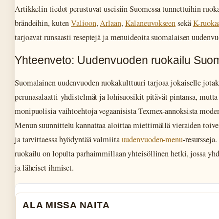
Artikkelin tiedot perustuvat useisiin Suomessa tunnettuihin ruok
brändeihin, kuten
Valioon
,
Arlaan
,
Kalaneuvokseen
sekä
K-ruoka
tarjoavat runsaasti reseptejä ja menuideoita suomalaisen uudenvu
Yhteenveto: Uudenvuoden ruokailu Suo
Suomalainen uudenvuoden ruokakulttuuri tarjoaa jokaiselle jotaki
perunasalaatti-yhdistelmät ja lohisuosikit pitävät pintansa, mutta
monipuolisia vaihtoehtoja vegaanisista Texmex-annoksista moder
Menun suunnittelu kannattaa aloittaa miettimällä vieraiden toive
ja tarvittaessa hyödyntää valmiita
uudenvuoden-menu
-resursseja
ruokailu on lopulta parhaimmillaan yhteisöllinen hetki, jossa yhd
ja läheiset ihmiset.
ALA MISSA NAITA