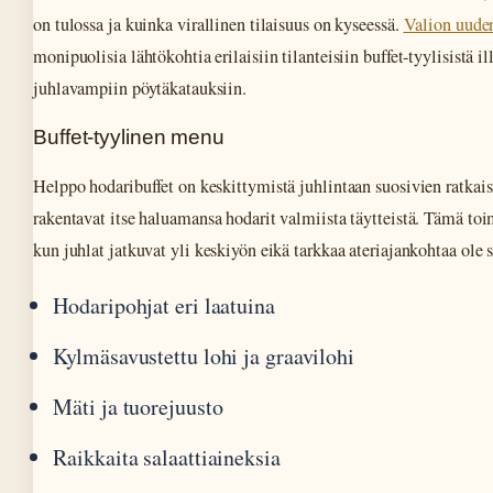
on tulossa ja kuinka virallinen tilaisuus on kyseessä.
Valion uud
monipuolisia lähtökohtia erilaisiin tilanteisiin buffet-tyylisistä il
juhlavampiin pöytäkatauksiin.
Buffet-tyylinen menu
Helppo hodaribuffet on keskittymistä juhlintaan suosivien ratkaisu
rakentavat itse haluamansa hodarit valmiista täytteistä. Tämä toimi
kun juhlat jatkuvat yli keskiyön eikä tarkkaa ateriajankohtaa ole s
Hodaripohjat eri laatuina
Kylmäsavustettu lohi ja graavilohi
Mäti ja tuorejuusto
Raikkaita salaattiaineksia