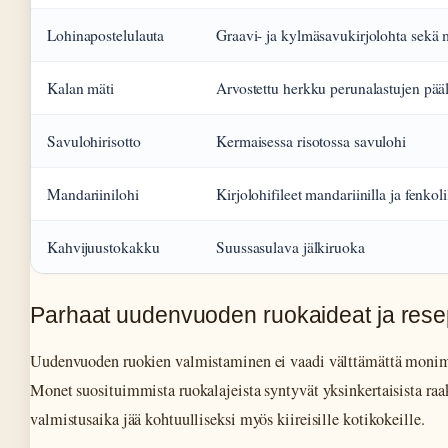
Lohinapostelulauta
Graavi- ja kylmäsavukirjolohta sekä 
Kalan mäti
Arvostettu herkku perunalastujen pääl
Savulohirisotto
Kermaisessa risotossa savulohi
Mandariinilohi
Kirjolohifileet mandariinilla ja fenkoli
Kahvijuustokakku
Suussasulava jälkiruoka
Parhaat uudenvuoden ruokaideat ja resep
Uudenvuoden ruokien valmistaminen ei vaadi välttämättä monimu
Monet suosituimmista ruokalajeista syntyvät yksinkertaisista raak
valmistusaika jää kohtuulliseksi myös kiireisille kotikokeille.