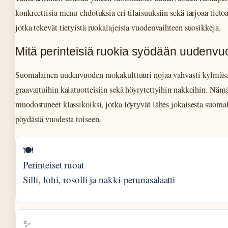
konkreettisia menu-ehdotuksia eri tilaisuuksiin sekä tarjoaa tietoa
jotka tekevät tietyistä ruokalajeista vuodenvaihteen suosikkeja.
Mitä perinteisiä ruokia syödään uuden
Suomalainen uudenvuoden ruokakulttuuri nojaa vahvasti kylmäsa
graavattuihin kalatuotteisiin sekä höyrytettyihin nakkeihin. Nämä
muodostuneet klassikoiksi, jotka löytyvät lähes jokaisesta suom
pöydästä vuodesta toiseen.
🍽️
Perinteiset ruoat
Silli, lohi, rosolli ja nakki-perunasalaatti
✨