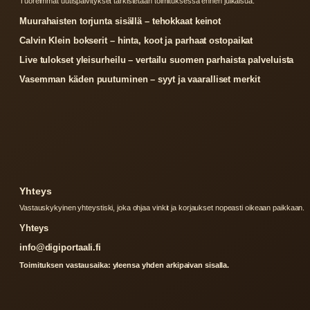
Tuoreimmat uutispaivitykset tarkistetaan toimituksessa ennen julkaisua.
Muurahaisten torjunta sisällä – tehokkaat keinot
Calvin Klein bokserit – hinta, koot ja parhaat ostopaikat
Live tulokset yleisurheilu – vertailu suomen parhaista palveluista
Vasemman käden puutuminen – syyt ja vaaralliset merkit
Yhteys
Vastauskykyinen yhteystiski, joka ohjaa vinkit ja korjaukset nopeasti oikeaan paikkaan.
Yhteys
info@digiportaali.fi
Toimituksen vastausaika: yleensa yhden arkipaivan sisalla.