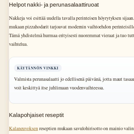
Helpot nakki- ja perunasalaattiruoat
Nakkeja voi esittää uudella tavalla perinteisen höyrytyksen sijaan
mukaan pizzahodarit tarjoavat modernin vaihtoehdon perinteisille
Tämä yhdistelmä hurmaa erityisesti nuoremmat vieraat ja tuo tut
vaihtelua.
KÄYTÄNNÖN VINKKI
Valmista perunasalaatti jo edellisenä päivänä, jotta maut tasa
voit keskittyä itse juhlimaan vuodenvaihteessa.
Kalapohjaiset reseptit
Kalaneuvoksen
reseptien mukaan savulohirisotto on mainio valinta