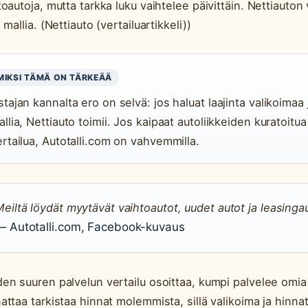
toautoja, mutta tarkka luku vaihtelee päivittäin. Nettiauton 
 mallia. (Nettiauto (vertailuartikkeli))
MIKSI TÄMÄ ON TÄRKEÄÄ
tajan kannalta ero on selvä: jos haluat laajinta valikoimaa 
llia, Nettiauto toimii. Jos kaipaat autoliikkeiden kuratoitu
ertailua, Autotalli.com on vahvemmilla.
eiltä löydät myytävät vaihtoautot, uudet autot ja leasinga
— Autotalli.com, Facebook-kuvaus
en suuren palvelun vertailu osoittaa, kumpi palvelee omia
attaa tarkistaa hinnat molemmista, sillä valikoima ja hinna