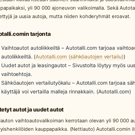
papaikaksi, yli 90 000 ajoneuvon valikoimalla. Sekä Autota
ettyjä ja uusia autoja, mutta niiden kohderyhmät eroavat.
talli.comin tarjonta
Vaihtoautot autoliikkeiltä – Autotalli.com tarjoaa vaihtoa
autoliikkeiltä. (
Autotalli.com (sähköautojen vertailu)
)
Uudet autot ja leasingautot – Sivustolta löytyy myös uus
vaihtoehtoja.
Sähköautojen vertailutyökalu – Autotalli.com tarjoaa säh
käyttäjä voi vertailla malleja rinnakkain. (Autotalli.com)
etyt autot ja uudet autot
iauton vaihtoautovalikoiman kerrotaan olevan yli 90 000 au
tyishenkilöiden kauppapaikka. (Nettiauto) Autotalli.comin 