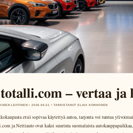
totalli.com – vertaa ja
KINEN LEHTINEN • 2026-06-21 • TARKISTANUT ELIAS KORHONEN
kokaupasta etsii sopivaa käytettyä autoa, tarjonta voi tuntua ylivoimai
i.com ja Nettiauto ovat kaksi suurinta suomalaista autokauppapaikkaa