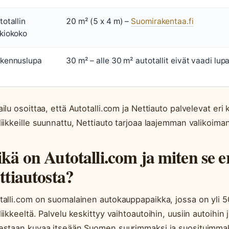
totallin
20 m² (5 x 4 m) –
Suomirakentaa.fi
kiokoko
kennuslupa
30 m² – alle 30 m² autotallit eivät vaadi lu
ailu osoittaa, että Autotalli.com ja Nettiauto palvelevat er
liikkeille suunnattu, Nettiauto tarjoaa laajemman valikoiman 
kä on Autotalli.com ja miten se e
ttiautosta?
talli.com on suomalainen autokauppapaikka, jossa on yli 50
liikkeeltä. Palvelu keskittyy vaihtoautoihin, uusiin autoihin 
estaan kuvaa itseään Suomen suurimmaksi ja suosituimma