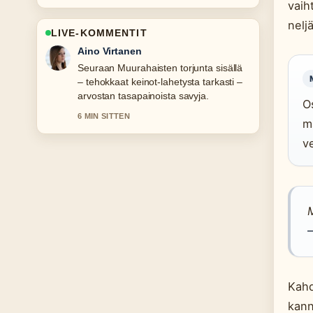
vaih
neljä
LIVE-KOMMENTIT
Elias Korhonen
Hyvaa taustoitusta aiheesta Calvin
Klein bokserit – hinta, koot ja....
Pytkethan taman livesaikeen ajan
Os
tasalla.
ma
8 MIN SITTEN
v
M
Kahd
kann