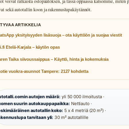
rot voivat ratkaista ostopäätöksen, ja tässä oppaassa katsomme, miten p
vat sekä autotallin koon ja rakennuslupakäytännöt.
ITTYVAA ARTIKKELIA
tsApp yksityisyyden lisäsuoja – ota käyttöön ja suojaa viestit
i.fi Etelä-Karjala – käytön opas
ren Taika siivoussaippua – Käyttö, hinta ja kokemuksia
otie vuokra-asunnot Tampere: 2127 kohdetta
totalli.comin autojen määrä:
yli 50 000 ilmoitusta ·
omen suurin autokauppapaikka:
Nettiauto ·
skimääräinen autotallin koko:
5 x 4 metriä (20 m²) ·
kennuslupa tarvitaan yli:
30 m² autotallille