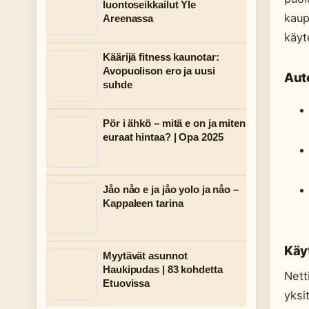
luontoseikkailut Yle
kaup
Areenassa
käyt
Käärijä fitness kaunotar:
Avopuolison ero ja uusi
Auto
suhde
Pör i ähkö – mitä e on ja miten
euraat hintaa? | Opa 2025
Jåo nåo e ja jåo yolo ja nåo –
Kappaleen tarina
Käyt
Myytävät asunnot
Haukipudas | 83 kohdetta
Nett
Etuovissa
yksi