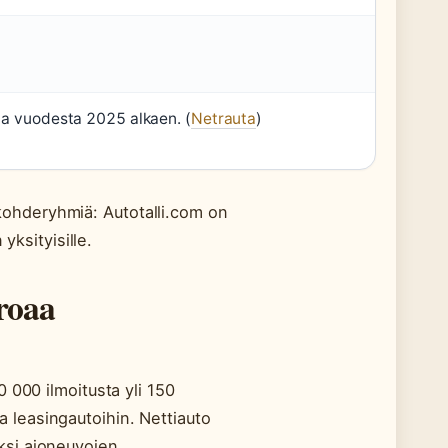
paa vuodesta 2025 alkaen. (
Netrauta
)
i kohderyhmiä: Autotalli.com on
yksityisille.
roaa
 000 ilmoitusta yli 150
ja leasingautoihin. Nettiauto
ksi ajoneuvojen