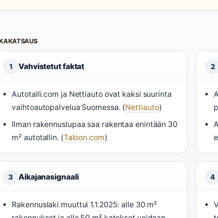
IKAKATSAUS
Vahvistetut faktat
1
2
Autotalli.com ja Nettiauto ovat kaksi suurinta
A
vaihtoautopalvelua Suomessa. (
Nettiauto
)
p
Ilman rakennuslupaa saa rakentaa enintään 30
A
m² autotallin. (
Taloon.com
)
e
Aikajanasignaali
3
4
Rakennuslaki muuttui 1.1.2025: alle 30 m²
V
rakennukset ja alle 50 m² katokset voidaan
t