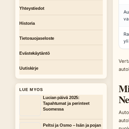
Yhteystiedot
Au
va
Historia
Ra
Tietosuojaseloste
yli
Evästekäytäntö
Vert
Uutiskirje
auto
Mi
LUE MYOS
Ne
Lucian päivä 2025:
Tapahtumat ja perinteet
Suomessa
Auto
auto
Peltsi ja Osmo – Isän ja pojan
puol