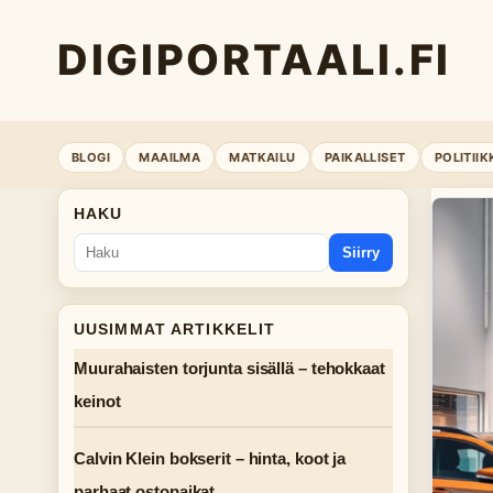
DIGIPORTAALI.FI
BLOGI
MAAILMA
MATKAILU
PAIKALLISET
POLITIIK
HAKU
Siirry
UUSIMMAT ARTIKKELIT
Muurahaisten torjunta sisällä – tehokkaat
keinot
Calvin Klein bokserit – hinta, koot ja
parhaat ostopaikat