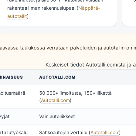
rakentaa ilman rakennuslupaa. (
Näppärä-
autotallit
)
aavassa taulukossa verrataan palveluiden ja autotallin omi
Keskeiset tiedot Autotalli.comista ja 
INAISUUS
AUTOTALLI.COM
moitusmäärä
50 000+ ilmoitusta, 150+ liikettä
(
Autotalli.com
)
yjät
Vain autoliikkeet
rtailutyökalu
Sähköautojen vertailu (
Autotalli.com
)