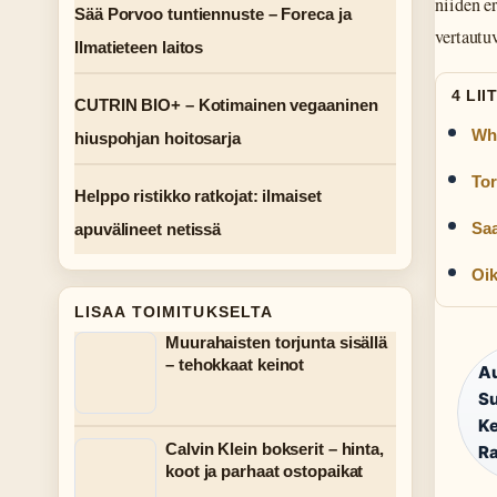
niiden e
Sää Porvoo tuntiennuste – Foreca ja
vertautu
Ilmatieteen laitos
4 LI
CUTRIN BIO+ – Kotimainen vegaaninen
Wha
hiuspohjan hoitosarja
Tor
Helppo ristikko ratkojat: ilmaiset
Saa
apuvälineet netissä
Oik
LISAA TOIMITUKSELTA
Muurahaisten torjunta sisällä
– tehokkaat keinot
Au
Su
Ke
Calvin Klein bokserit – hinta,
Ra
koot ja parhaat ostopaikat