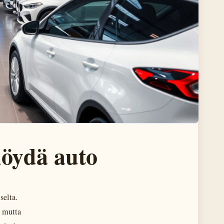
 löydä auto
selta.
, mutta