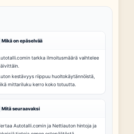
Mikä on epäselvää
utotalli.comin tarkka ilmoitusmäärä vaihtelee
äivittäin.
uton kestävyys riippuu huoltokäytännöistä,
ikä mittariluku kerro koko totuutta.
Mitä seuraavaksi
ertaa Autotalli.comin ja Nettiauton hintoja ja
eknisiä tietoja ennen ostopäätöstä.