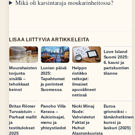
Mikä oli karsintaraja moukarinheitossa?
LISAA LIITTYVIA ARTIKKELEITA
Love Island
Suomi 2025:
6. kausi ja
pariskuntien
Muurahaisten
Lucian päivä
Helppo
tilanne
torjunta
2025:
ristikko
sisällä –
Tapahtumat
ratkojat:
tehokkaat
ja perinteet
ilmaiset
keinot
Suomessa
apuvälineet
netissä
Britax Römer
Pancho Villa
Nicki Minaj
Euroa
Turvaistuin –
Kerava –
Nude:
grivnoiksi –
Parhaat mallit
Aukioloajat,
Vahvistetut
tämänhetkinen
ja
menu ja
Faktat ja
kurssi ja
testitulokset
yhteystiedot
Huhut
laskuri (2025)
2025
Alastonkuvista