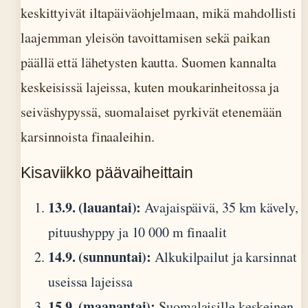
keskittyivät iltapäiväohjelmaan, mikä mahdollisti
laajemman yleisön tavoittamisen sekä paikan
päällä että lähetysten kautta. Suomen kannalta
keskeisissä lajeissa, kuten moukarinheitossa ja
seiväshypyssä, suomalaiset pyrkivät etenemään
karsinnoista finaaleihin.
Kisaviikko päävaiheittain
13.9. (lauantai):
Avajaispäivä, 35 km kävely,
pituushyppy ja 10 000 m finaalit
14.9. (sunnuntai):
Alkukilpailut ja karsinnat
useissa lajeissa
15.9. (maanantai):
Suomalaisille keskeinen