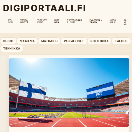
DIGIPORTAALI.FI
ETU
TIETOA
YHTEYSTI
HIST
TIETOSUOJAS
EVÄSTEKÄY
UUTIS
BL
SIVU
MEISTÄ
EDOT
ORIA
ELOSTE
TÄNTÖ
KIRJE
O
GI
BLOGI
MAAILMA
MATKAILU
PAIKALLISET
POLITIIKKA
TALOUS
TEKNIIKKA