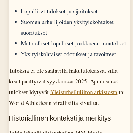
Lopulliset tulokset ja sijoitukset
Suomen urheilijoiden yksityiskohtaiset
suoritukset
Mahdolliset lopulliset joukkueen muutokset
Yksityiskohtaiset odotukset ja tavoitteet
Tuloksia ei ole saatavilla hakutuloksissa, sillä
kisat päättyivät syyskuussa 2025. Ajantasaiset
tulokset löytyvät
Yleisurheiluliiton arkistosta
tai
World Athleticsin virallisilta sivuilta.
Historiallinen konteksti ja merkitys
Tokio isännöi yleisurheilun MM-kisoja