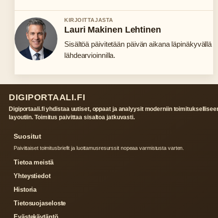
KIRJOITTAJASTA
Lauri Makinen Lehtinen
Sisältöä päivitetään päivän aikana läpinäkyvällä
lähdearvioinnilla.
DIGIPORTAALI.FI
Digiportaali.fi yhdistaa uutiset, oppaat ja analyysit moderniin toimituksellisee
layoutiin. Toimitus paivittaa sisaltoa jatkuvasti.
Suositut
Paivittaiset toimitusbriefit ja luottamusresurssit nopeaa varmistusta varten.
Tietoa meistä
Yhteystiedot
Historia
Tietosuojaseloste
Evästekäytäntö