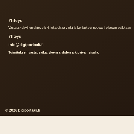
Yhteys
Vastauskykyinen yhteystiski, joka ohjaa vinkit ja korjaukset nopeasti oikeaan paikkaan.
Yhteys
info@digiportaali.fi
Toimituksen vastausaika: yleensa yhden arkipaivan sisalla.
© 2026 Digiportaali.fi