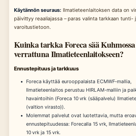
Käytännön seuraus:
Ilmatieteenlaitoksen data on vira
päivittyy reaaliajassa – paras valinta tarkkaan tunti- 
varoitustietoon.
Kuinka tarkka Foreca sää Kuhmossa
verrattuna Ilmatieteenlaitokseen?
Ennustepituus ja tarkkuus
Foreca käyttää eurooppalaista ECMWF-mallia,
Ilmatieteenlaitos perustuu HIRLAM-malliin ja paika
havaintoihin (Foreca 10 vrk (sääpalvelu) Ilmatiete
(valtion virasto)).
Molemmat palvelut ovat luotettavia, mutta eroa
ennustepituudessa: Forecalla 15 vrk, Ilmatieteenl
10 vrk ja 15 vrk.