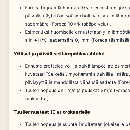
Foreca tarjoaa Kuhmosta 10 vrk ennusteen, jossa 
päivälle näytetään sääsymboli, ylin ja alin lämpöti
sademäärä (Foreca 10 vrk (sääpalvelu)).
Esimerkiksi huomiselle ennustetaan ylin lämpötil
alin +11 °C, sademäärä 0,1 mm (Foreca täsmäsää 
Yölliset ja päivälliset lämpötilavaihtelut
Ennuste erottelee yö- ja päivälämpötilat: esimer
kuvataan ”Selkeää”, myöhemmin päivällä lisäänt
pilvisyyttä ja mahdollista vähäistä sadetta (For
Tuulen nopeus on 1 m/s ja puuskat 2 m/s (Foreca
tuulitiedot).
Tuuliennusteet 10 vuorokaudelle
Tuulen nopeus ja suunta ilmoitetaan jokaiselle päi