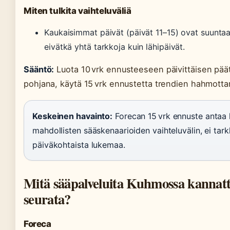
Miten tulkita vaihteluväliä
Kaukaisimmat päivät (päivät 11–15) ovat suunta
eivätkä yhtä tarkkoja kuin lähipäivät.
Sääntö:
Luota 10 vrk ennusteeseen päivittäisen pä
pohjana, käytä 15 vrk ennustetta trendien hahmott
Keskeinen havainto:
Forecan 15 vrk ennuste antaa k
mahdollisten sääskenaarioiden vaihteluvälin, ei tar
päiväkohtaista lukemaa.
Mitä sääpalveluita Kuhmossa kannat
seurata?
Foreca