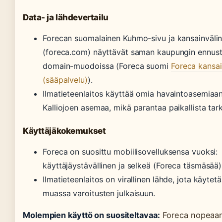
Data- ja lähdevertailu
Forecan suomalainen Kuhmo-sivu ja kansainvälin
(foreca.com) näyttävät saman kaupungin ennust
domain-muodoissa (Foreca suomi
Foreca kansai
(sääpalvelu)
).
Ilmatieteenlaitos käyttää omia havaintoasemiaan
Kalliojoen asemaa, mikä parantaa paikallista tar
Käyttäjäkokemukset
Foreca on suosittu mobiilisovelluksensa vuoksi:
käyttäjäystävällinen ja selkeä (Foreca täsmäsää)
Ilmatieteenlaitos on virallinen lähde, jota käyte
muassa varoitusten julkaisuun.
Molempien käyttö on suositeltavaa:
Foreca nopeaan