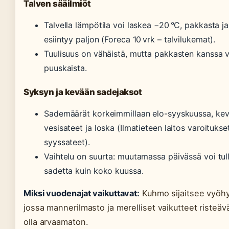
Talven sääilmiöt
Talvella lämpötila voi laskea −20 °C, pakkasta ja
esiintyy paljon (Foreca 10 vrk – talvilukemat).
Tuulisuus on vähäistä, mutta pakkasten kanssa v
puuskaista.
Syksyn ja kevään sadejaksot
Sademäärät korkeimmillaan elo-syyskuussa, kev
vesisateet ja loska (Ilmatieteen laitos varoitukse
syyssateet).
Vaihtelu on suurta: muutamassa päivässä voi t
sadetta kuin koko kuussa.
Miksi vuodenajat vaikuttavat:
Kuhmo sijaitsee vyöhy
jossa mannerilmasto ja merelliset vaikutteet risteävä
olla arvaamaton.