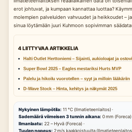
Ilmatieteenlaitoksen reaaliaikainen data on toisenla
erot johtuvat, ja kumpaan kannattaa luottaa? Käymm
molempien palveluiden vahvuudet ja heikkoudet – 
sinua löytämään juuri Kuhmoon sopivimman säädata
4 LIITTYVAA ARTIKKELIA
Halti Outlet Herttoniemi – Sijainti, aukioloajat ja ostov
Super Bowl 2025 – Eagles mestariksi Hurts MVP
Palelu ja hikoilu vuorotellen – syyt ja milloin lääkäriin
D-Wave Stock – Hinta, kehitys ja näkymät 2025
Nykyinen lämpötila:
11 °C (Ilmatieteenlaitos) ·
Sademäärä viimeisen 3 tunnin aikana:
0 mm (Foreca) 
Ilmanlaatu:
22 – Hyvä (Foreca) ·
Tuulen nopeus:
2 m/s kaakkoistuulta (Ilmatieteenlaitos)