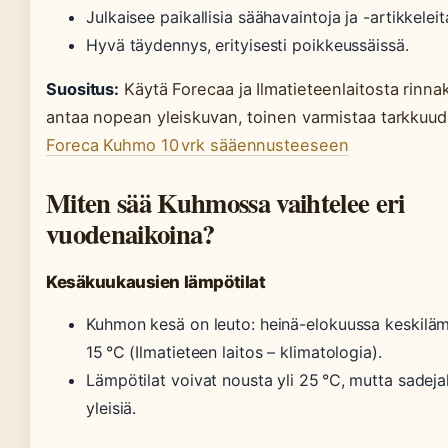
Julkaisee paikallisia säähavaintoja ja -artikkeleit
Hyvä täydennys, erityisesti poikkeussäissä.
Suositus:
Käytä Forecaa ja Ilmatieteenlaitosta rinna
antaa nopean yleiskuvan, toinen varmistaa tarkkuu
Foreca Kuhmo 10 vrk sääennusteeseen
Miten sää Kuhmossa vaihtelee eri
vuodenaikoina?
Kesäkuukausien lämpötilat
Kuhmon kesä on leuto: heinä-elokuussa keskiläm
15 °C (Ilmatieteen laitos – klimatologia).
Lämpötilat voivat nousta yli 25 °C, mutta sadej
yleisiä.