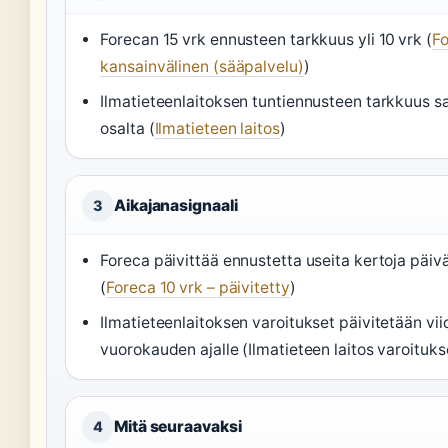
Forecan 15 vrk ennusteen tarkkuus yli 10 vrk (
F
kansainvälinen (sääpalvelu)
)
Ilmatieteenlaitoksen tuntiennusteen tarkkuus s
osalta (
Ilmatieteen laitos
)
Aikajanasignaali
3
Foreca päivittää ennustetta useita kertoja päiv
(
Foreca 10 vrk – päivitetty
)
Ilmatieteenlaitoksen varoitukset päivitetään vi
vuorokauden ajalle (Ilmatieteen laitos varoituks
Mitä seuraavaksi
4