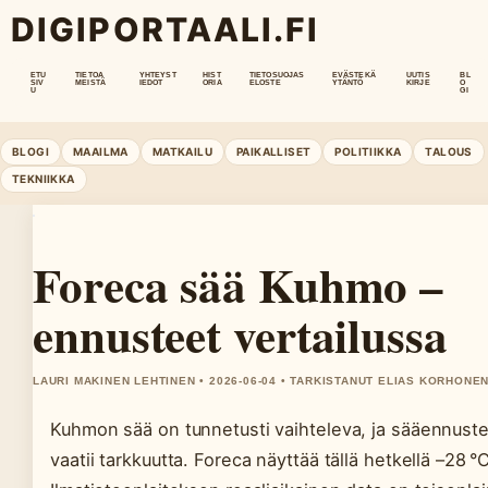
DIGIPORTAALI.FI
ETU
TIETOA
YHTEYST
HIST
TIETOSUOJAS
EVÄSTEKÄ
UUTIS
BL
SIV
MEISTÄ
IEDOT
ORIA
ELOSTE
YTÄNTÖ
KIRJE
O
U
GI
BLOGI
MAAILMA
MATKAILU
PAIKALLISET
POLITIIKKA
TALOUS
TEKNIIKKA
Foreca sää Kuhmo –
ennusteet vertailussa
LAURI MAKINEN LEHTINEN • 2026-06-04 • TARKISTANUT ELIAS KORHONE
Kuhmon sää on tunnetusti vaihteleva, ja sääennust
vaatii tarkkuutta. Foreca näyttää tällä hetkellä –28 °C