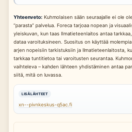
Yhteenveto:
Kuhmolaisen sään seuraajalle ei ole o
”parasta” palvelua. Foreca tarjoaa nopean ja visuaal
yleiskuvan, kun taas Ilmatieteenlaitos antaa tarkkaa, 
dataa varoituksineen. Suositus on käyttää molempia
arjen nopeisiin tarkistuksiin ja Ilmatieteenlaitosta, k
tarkkaa tuntitietoa tai varoitusten seurantaa. Kuhm
vaihteleva – kahden lähteen yhdistäminen antaa pa
siitä, mitä on luvassa.
LISÄLÄHTEET
xn--pivnkeskus-q5ac.fi