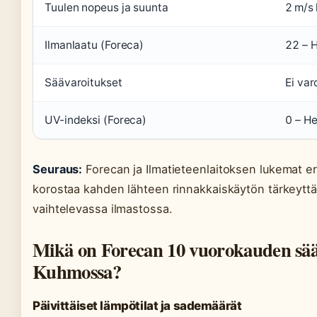
Tuulen nopeus ja suunta
2 m/s
Ilmanlaatu (Foreca)
22 – 
Säävaroitukset
Ei var
UV-indeksi (Foreca)
0 – He
Seuraus:
Forecan ja Ilmatieteenlaitoksen lukemat e
korostaa kahden lähteen rinnakkaiskäytön tärkeyt
vaihtelevassa ilmastossa.
Mikä on Forecan 10 vuorokauden sä
Kuhmossa?
Päivittäiset lämpötilat ja sademäärät