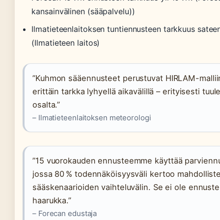
kansainvälinen (sääpalvelu))
Ilmatieteenlaitoksen tuntiennusteen tarkkuus satee
(Ilmatieteen laitos)
”Kuhmon sääennusteet perustuvat HIRLAM-malliin
erittäin tarkka lyhyellä aikavälillä – erityisesti tuu
osalta.”
– Ilmatieteenlaitoksen meteorologi
”15 vuorokauden ennusteemme käyttää parviennu
jossa 80 % todennäköisyysväli kertoo mahdollist
sääskenaarioiden vaihteluvälin. Se ei ole ennust
haarukka.”
– Forecan edustaja