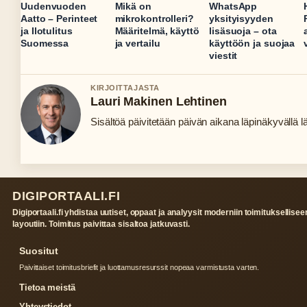
Uudenvuoden
Mikä on
WhatsApp
Aatto – Perinteet
mikrokontrolleri?
yksityisyyden
ja Ilotulitus
Määritelmä, käyttö
lisäsuoja – ota
Suomessa
ja vertailu
käyttöön ja suojaa
viestit
KIRJOITTAJASTA
Lauri Makinen Lehtinen
Sisältöä päivitetään päivän aikana läpinäkyvällä lä
DIGIPORTAALI.FI
Digiportaali.fi yhdistaa uutiset, oppaat ja analyysit moderniin toimituksellisee
layoutiin. Toimitus paivittaa sisaltoa jatkuvasti.
Suositut
Paivittaiset toimitusbriefit ja luottamusresurssit nopeaa varmistusta varten.
Tietoa meistä
Yhteystiedot