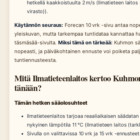
hetkellä kaakkoistuulta 2 m/s (Ilmatieteen laitos 
virasto)).
Käytännön seuraus:
Forecan 10 vrk -sivu antaa no
yleiskuvan, mutta tarkempaa tuntidataa kannattaa 
täsmäsää-sivulta.
Miksi tämä on tärkeää:
Kuhmon sää
nopeasti, ja päiväkohtainen ennuste voi poiketa pal
tuntiennusteesta.
Mitä Ilmatieteenlaitos kertoo Kuhmo
tänään?
Tämän hetken sääolosuhteet
Ilmatieteenlaitos tarjoaa reaaliaikaisen säädata
nykyinen lämpötila 11 °C (Ilmatieteen laitos (tar
Sivulla on valittavissa 10 vrk ja 15 vrk -ennustee