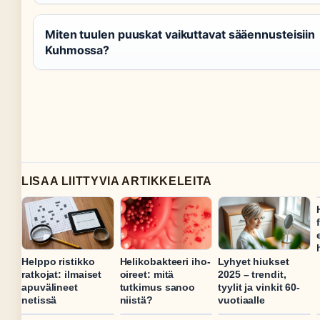
Miten tuulen puuskat vaikuttavat sääennusteisiin
Kuhmossa?
LISAA LIITTYVIA ARTIKKELEITA
Helppo ristikko
Helikobakteeri iho-
Lyhyet hiukset
ratkojat: ilmaiset
oireet: mitä
2025 – trendit,
apuvälineet
tutkimus sanoo
tyylit ja vinkit 60-
netissä
niistä?
vuotiaalle