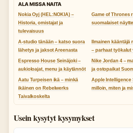
ALA MISSA NAITA
Nokia Oyj (HEL:NOKIA) –
Game of Thrones r
Historia, omistajat ja
suomalaiset näyttel
tulevaisuus
A-studio tänään – katso suora
Ilmainen kääntäjä 
lähetys ja jaksot Areenasta
– parhaat työkalut 
Espresso House Seinäjoki –
Nike Jordan 4 – mal
aukioloajat, menu ja käytännöt
ja ostopaikat Suo
Aatu Turpeisen ikä – minkä
Apple Intelligence
ikäinen on Rebelwerks
milloin, miten ja m
Taivalkoskelta
Usein kysytyt kysymykset