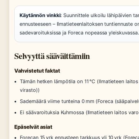
Käytännön vinkki:
Suunnittele ulkoilu lähipäivien t
ennusteeseen – Ilmatieteenlaitoksen tuntiennuste on
sadevaroituksissa ja Foreca nopeassa yleiskuvassa.
Selvyyttä sääväittämiin
Vahvistetut faktat
Tämän hetken lämpötila on 11 °C (Ilmatieteen laitos 
virasto))
Sademäärä viime tunteina 0 mm (Foreca (sääpalvel
Ei säävaroituksia Kuhmossa (Ilmatieteen laitos varo
Epäselvät asiat
Forecan 15 vrk ennusteen tarkkuus yli 10 vrk (Forec