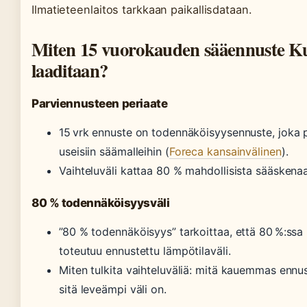
Ilmatieteenlaitos tarkkaan paikallisdataan.
Miten 15 vuorokauden sääennuste 
laaditaan?
Parviennusteen periaate
15 vrk ennuste on todennäköisyysennuste, joka 
useisiin säämalleihin (
Foreca kansainvälinen
).
Vaihteluväli kattaa 80 % mahdollisista sääskenaa
80 % todennäköisyysväli
”80 % todennäköisyys” tarkoittaa, että 80 %:ssa 
toteutuu ennustettu lämpötilaväli.
Miten tulkita vaihteluväliä: mitä kauemmas ennus
sitä leveämpi väli on.