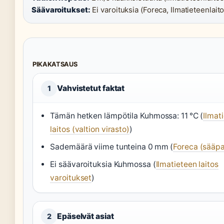
Säävaroitukset:
Ei varoituksia (Foreca, Ilmatieteenlaito
PIKAKATSAUS
Vahvistetut faktat
1
Tämän hetken lämpötila Kuhmossa: 11 °C (
Ilmat
laitos (valtion virasto)
)
Sademäärä viime tunteina 0 mm (
Foreca (sääpa
Ei säävaroituksia Kuhmossa (
Ilmatieteen laitos
varoitukset
)
Epäselvät asiat
2