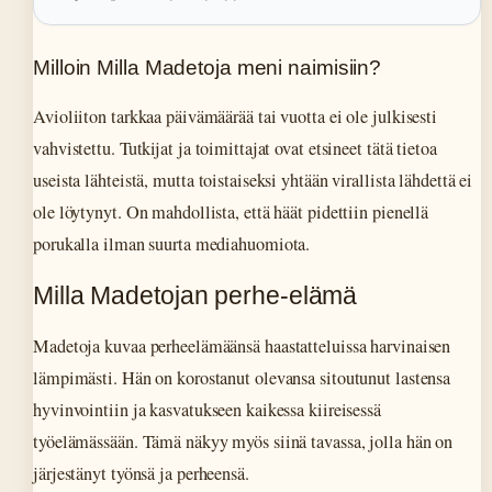
Milloin Milla Madetoja meni naimisiin?
Avioliiton tarkkaa päivämäärää tai vuotta ei ole julkisesti
vahvistettu. Tutkijat ja toimittajat ovat etsineet tätä tietoa
useista lähteistä, mutta toistaiseksi yhtään virallista lähdettä ei
ole löytynyt. On mahdollista, että häät pidettiin pienellä
porukalla ilman suurta mediahuomiota.
Milla Madetojan perhe-elämä
Madetoja kuvaa perheelämäänsä haastatteluissa harvinaisen
lämpimästi. Hän on korostanut olevansa sitoutunut lastensa
hyvinvointiin ja kasvatukseen kaikessa kiireisessä
työelämässään. Tämä näkyy myös siinä tavassa, jolla hän on
järjestänyt työnsä ja perheensä.