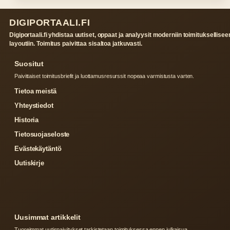
DIGIPORTAALI.FI
Digiportaali.fi yhdistaa uutiset, oppaat ja analyysit moderniin toimituksellisee
layoutiin. Toimitus paivittaa sisaltoa jatkuvasti.
Suositut
Paivittaiset toimitusbriefit ja luottamusresurssit nopeaa varmistusta varten.
Tietoa meistä
Yhteystiedot
Historia
Tietosuojaseloste
Evästekäytäntö
Uutiskirje
Uusimmat artikkelit
Tuoreimmat uutispaivitykset tarkistetaan toimituksessa ennen julkaisua.