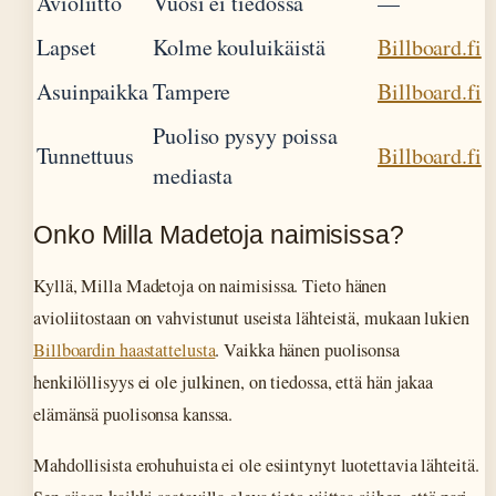
Avioliitto
Vuosi ei tiedossa
—
Lapset
Kolme kouluikäistä
Billboard.fi
Asuinpaikka
Tampere
Billboard.fi
Puoliso pysyy poissa
Tunnettuus
Billboard.fi
mediasta
Onko Milla Madetoja naimisissa?
Kyllä, Milla Madetoja on naimisissa. Tieto hänen
avioliitostaan on vahvistunut useista lähteistä, mukaan lukien
Billboardin haastattelusta
. Vaikka hänen puolisonsa
henkilöllisyys ei ole julkinen, on tiedossa, että hän jakaa
elämänsä puolisonsa kanssa.
Mahdollisista erohuhuista ei ole esiintynyt luotettavia lähteitä.