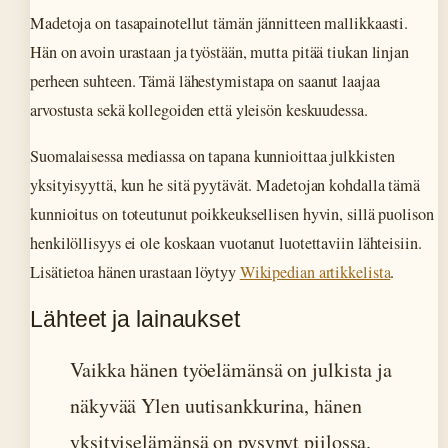
Madetoja on tasapainotellut tämän jännitteen mallikkaasti.
Hän on avoin urastaan ja työstään, mutta pitää tiukan linjan
perheen suhteen. Tämä lähestymistapa on saanut laajaa
arvostusta sekä kollegoiden että yleisön keskuudessa.
Suomalaisessa mediassa on tapana kunnioittaa julkkisten
yksityisyyttä, kun he sitä pyytävät. Madetojan kohdalla tämä
kunnioitus on toteutunut poikkeuksellisen hyvin, sillä puolison
henkilöllisyys ei ole koskaan vuotanut luotettaviin lähteisiin.
Lisätietoa hänen urastaan löytyy
Wikipedian artikkelista
.
Lähteet ja lainaukset
Vaikka hänen työelämänsä on julkista ja
näkyvää Ylen uutisankkurina, hänen
yksityiselämänsä on pysynyt piilossa.