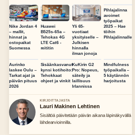
Pihlajalinna
avoimet
työpaikat
2025 – Hae
Nike Jordan 4
Huawei
Yli 65-
töihin
– mallit,
B525s-65a –
vuotiaat
Pihlajalinnalle
hinnat ja
Tehokas 4G
yksityiselle –
ostopaikat
LTE Cat6 -
Julkisen
Suomessa
reititin
hinnalla
ilman jonoja
Aurinko
Sisäänkasvanut
KuKirin G2
Mindfulness
laskee Oulu –
kynsi kotihoito:
Pro: Nopeus,
työpaikalla –
Tarkat ajat ja
Tehokkaat
säteily ja
5 käytännön
päivän pituus
ohjeet ja vinkit
laillisuus
harjoitusta
2026
Irlannissa
KIRJOITTAJASTA
Lauri Makinen Lehtinen
Sisältöä päivitetään päivän aikana läpinäkyvällä
lähdearvioinnilla.