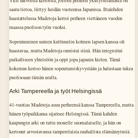
Yksi harvoista kerroista, jolloin perheen yksityiselämästä on
saatu tietoa, liittyy heidän vuoteensa Japanissa. Iltalehden
haastattelussa Madetoja kertoi perheen viettäneen vuoden
maassa puolison työn vuoksi.
Sopeutuminen uuteen kulttuuriin kolmen lapsen kanssa oli
haastavaa, mutta Madetoja onnistui siinä. Hän integroitui
paikalliseen yhteisöön ja oppi jopa japanin kielen. Tämä
kokemus kertoo hänen sopeutumiskyvystään ja halustaan tukea
puolisoaan tämän uralla.
Arki Tampereella ja työt Helsingissä
41-vuotias Madetoja asuu perheensä kanssa Tampereella, mutta
hänen työpaikkansa sijaitsee Helsingissä. Tämä kahden
kaupungin arki on tuttu monelle suomalaiselle, ja hän on
kertonut arvostavansa tamperelaista rauhallista elämänrytmiä.