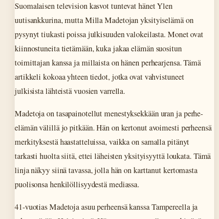
Suomalaisen television kasvot tuntevat hänet Ylen
uutisankkurina, mutta Milla Madetojan yksityiselämä on
pysynyt tiukasti poissa julkisuuden valokeilasta. Monet ovat
kiinnostuneita tietämään, kuka jakaa elämän suositun
toimittajan kanssa ja millaista on hänen perhearjensa. Tämä
artikkeli kokoaa yhteen tiedot, jotka ovat vahvistuneet
julkisista lähteistä vuosien varrella.
Madetoja on tasapainotellut menestyksekkään uran ja perhe-
elämän välillä jo pitkään. Hän on kertonut avoimesti perheensä
merkityksestä haastatteluissa, vaikka on samalla pitänyt
tarkasti huolta siitä, ettei läheisten yksityisyyttä loukata. Tämä
linja näkyy siinä tavassa, jolla hän on karttanut kertomasta
puolisonsa henkilöllisyydestä mediassa.
41-vuotias Madetoja asuu perheensä kanssa Tampereella ja