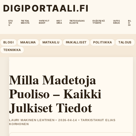
DIGIPORTAALI.FI
ETU
TIETOA
YHTEYST
HIST
TIETOSUOJAS
EVÄSTEKÄ
UUTIS
BL
SIV
MEISTÄ
IEDOT
ORIA
ELOSTE
YTÄNTÖ
KIRJE
O
U
GI
BLOGI
MAAILMA
MATKAILU
PAIKALLISET
POLITIIKKA
TALOUS
TEKNIIKKA
Milla Madetoja
Puoliso – Kaikki
Julkiset Tiedot
LAURI MAKINEN LEHTINEN • 2026-04-14 • TARKISTANUT ELIAS
KORHONEN