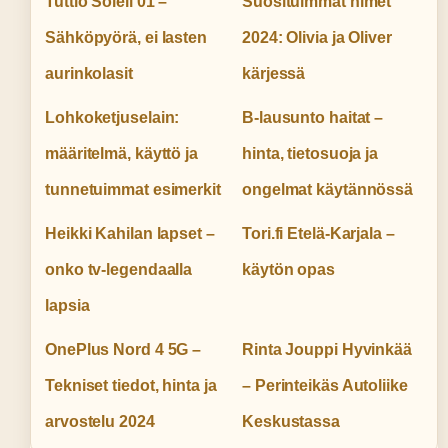
Tuttio Soleil 01 –
Suosituimmat nimet
Sähköpyörä, ei lasten
2024: Olivia ja Oliver
aurinkolasit
kärjessä
Lohkoketjuselain:
B-lausunto haitat –
määritelmä, käyttö ja
hinta, tietosuoja ja
tunnetuimmat esimerkit
ongelmat käytännössä
Heikki Kahilan lapset –
Tori.fi Etelä-Karjala –
onko tv-legendaalla
käytön opas
lapsia
OnePlus Nord 4 5G –
Rinta Jouppi Hyvinkää
Tekniset tiedot, hinta ja
– Perinteikäs Autoliike
arvostelu 2024
Keskustassa