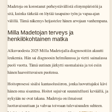
Madetoja on korostanut perheystävällistä elinympäristöä ja
sitä, kuinka tärkeää on löytää tasapaino työn ja vapaa-ajan
välillä. Tämä näkemys heijastelee hänen arvojaan vanhempana.
Milla Madetojan terveys ja
henkilökohtainen matka
Alkuvuodesta 2025 Milla Madetojalla diagnosoitiin akuutti
leukemia. Hän sai diagnoosin helmikuussa ja vietti sairaalassa
puoli vuotta. Tämä uutinen järkytti suomalaisia ja toi esiin
hänen haavoittuvaisen puolensa.
Hoitoprosessi sisälsi kantasolusiirron, jonka luovuttajaksi kävi
hänen oma sisarensa. Hoitot sujuivat suunnitellusti keväällä, ja
nykyään ne ovat takana. Madetoja on ilmaissut
luottavaisuuttaan ja vahvaa toivoaan tulevaisuuden suhteen.