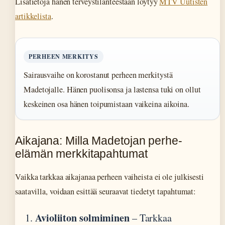
Lisätietoja hänen terveystilanteestaan löytyy
MTV Uutisten
artikkelista
.
PERHEEN MERKITYS
Sairausvaihe on korostanut perheen merkitystä
Madetojalle. Hänen puolisonsa ja lastensa tuki on ollut
keskeinen osa hänen toipumistaan vaikeina aikoina.
Aikajana: Milla Madetojan perhe-
elämän merkkitapahtumat
Vaikka tarkkaa aikajanaa perheen vaiheista ei ole julkisesti
saatavilla, voidaan esittää seuraavat tiedetyt tapahtumat:
Avioliiton solmiminen
– Tarkkaa