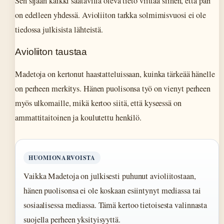
Sen sijaan kaikki saatavilla oleva tieto viittaa siihen, että pari
on edelleen yhdessä. Avioliiton tarkka solmimisvuosi ei ole
tiedossa julkisista lähteistä.
Avioliiton taustaa
Madetoja on kertonut haastatteluissaan, kuinka tärkeää hänelle
on perheen merkitys. Hänen puolisonsa työ on vienyt perheen
myös ulkomaille, mikä kertoo siitä, että kyseessä on
ammattitaitoinen ja koulutettu henkilö.
HUOMIONARVOISTA
Vaikka Madetoja on julkisesti puhunut avioliitostaan,
hänen puolisonsa ei ole koskaan esiintynyt mediassa tai
sosiaalisessa mediassa. Tämä kertoo tietoisesta valinnasta
suojella perheen yksityisyyttä.