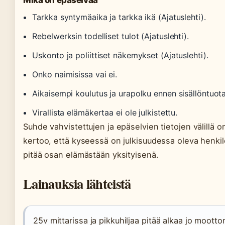
Mikä on epäselvää
Tarkka syntymäaika ja tarkka ikä (Ajatuslehti).
Rebelwerksin todelliset tulot (Ajatuslehti).
Uskonto ja poliittiset näkemykset (Ajatuslehti).
Onko naimisissa vai ei.
Aikaisempi koulutus ja urapolku ennen sisällöntuot
Virallista elämäkertaa ei ole julkistettu.
Suhde vahvistettujen ja epäselvien tietojen välillä 
kertoo, että kyseessä on julkisuudessa oleva henkil
pitää osan elämästään yksityisenä.
Lainauksia lähteistä
25v mittarissa ja pikkuhiljaa pitää alkaa jo moot