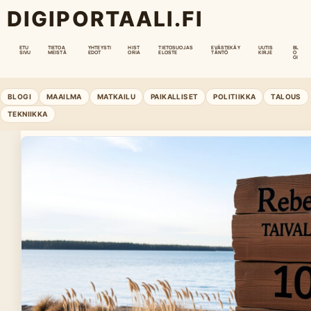
DIGIPORTAALI.FI
ETU
TIETOA
YHTEYSTI
HIST
TIETOSUOJAS
EVÄSTEKÄY
UUTIS
BL
SIVU
MEISTÄ
EDOT
ORIA
ELOSTE
TÄNTÖ
KIRJE
O
GI
BLOGI
MAAILMA
MATKAILU
PAIKALLISET
POLITIIKKA
TALOUS
TEKNIIKKA