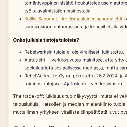
tämäntyyppinen sisältö houkuttelee usein autote
työkaluvalmistajien mainostajia.
Koillis-Sanomat – koillismaalainen sanomalehti
ke
suursuosioon autonrassaus- ja koneaiheisilla vide
Onko julkisia tietoja tuloista?
Rebelwerksin tuloja ei ole virallisesti julkistettu.
Ajatuslehti – verkkosivusto mainitsee, että yrity
spekulaatiota sosiaalisessa mediassa, mutta varm
RebelWerks Ltd Oy on perustettu 26.2.2024, ja A
toimitusjohtajana (Ajatuslehti – verkkosivusto).
The trade-off: julkisuus tuo näkyvyyttä, mutta ei ve
talouslukuja. Katsojien ja median mielenkiinto tulo
mutta ilman yrityksen virallista tilinpäätöstä luvut p