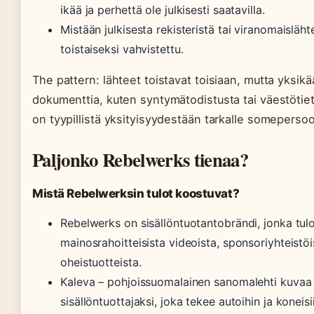
ikää ja perhettä ole julkisesti saatavilla.
Mistään julkisesta rekisteristä tai viranomaisläh
toistaiseksi vahvistettu.
The pattern: lähteet toistavat toisiaan, mutta yksikää
dokumenttia, kuten syntymätodistusta tai väestötie
on tyypillistä yksityisyydestään tarkalle somepersoo
Paljonko Rebelwerks tienaa?
Mistä Rebelwerksin tulot koostuvat?
Rebelwerks on sisällöntuotantobrändi, jonka tul
mainosrahoitteisista videoista, sponsoriyhteistöi
oheistuotteista.
Kaleva – pohjoissuomalainen sanomalehti kuvaa 
sisällöntuottajaksi, joka tekee autoihin ja koneisii