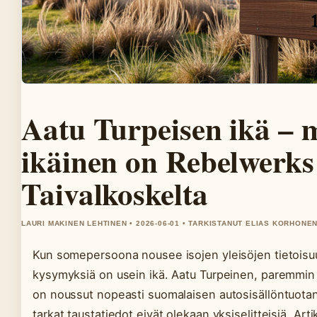
Aatu Turpeisen ikä – 
ikäinen on Rebelwerks
Taivalkoskelta
LAURI MAKINEN LEHTINEN • 2026-06-01 • TARKISTANUT ELIAS KORHONE
Kun somepersoona nousee isojen yleisöjen tietoisu
kysymyksiä on usein ikä. Aatu Turpeinen, paremmin
on noussut nopeasti suomalaisen autosisällöntuotan
tarkat taustatiedot eivät olekaan yksiselitteisiä. Ar