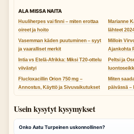
ALA MISSA NAITA
Huuliherpes vai finni – miten erottaa
Marianne Ka
oireet ja hoito
lähteet 202
Vasemman käden puutuminen – syyt
Milloin Vir
ja vaaralliset merkit
Ajankohta P
Intia vs Etelä-Afrikka: Miksi T20-ottelu
Peltsi ja O
viivästyi
luontoseikk
Flucloxacillin Orion 750 mg –
Miten saad
Annostus, Käyttö ja Sivuvaikutukset
päivässä –
Usein kysytyt kysymykset
Onko Aatu Turpeinen uskonnollinen?