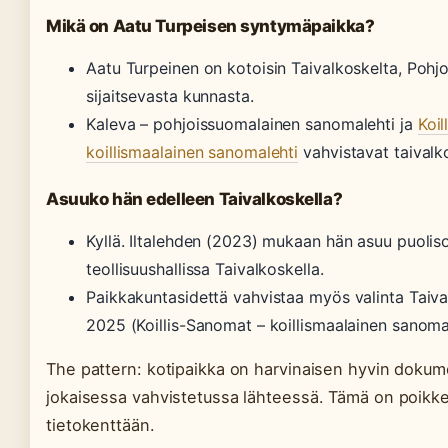
Mikä on Aatu Turpeisen syntymäpaikka?
Aatu Turpeinen on kotoisin Taivalkoskelta, Pohj
sijaitsevasta kunnasta.
Kaleva – pohjoissuomalainen sanomalehti ja
Koil
koillismaalainen sanomalehti
vahvistavat taivalk
Asuuko hän edelleen Taivalkoskella?
Kyllä. Iltalehden (2023) mukaan hän asuu puoli
teollisuushallissa Taivalkoskella.
Paikkakuntasidettä vahvistaa myös valinta Tai
2025 (Koillis-Sanomat – koillismaalainen sanomal
The pattern: kotipaikka on harvinaisen hyvin dokume
jokaisessa vahvistetussa lähteessä. Tämä on poikk
tietokenttään.