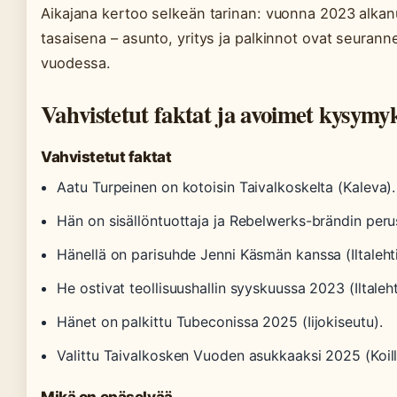
Aikajana kertoo selkeän tarinan: vuonna 2023 alkan
tasaisena – asunto, yritys ja palkinnot ovat seurann
vuodessa.
Vahvistetut faktat ja avoimet kysymy
Vahvistetut faktat
Aatu Turpeinen on kotoisin Taivalkoskelta (Kaleva).
Hän on sisällöntuottaja ja Rebelwerks-brändin perus
Hänellä on parisuhde Jenni Käsmän kanssa (Iltalehti
He ostivat teollisuushallin syyskuussa 2023 (Iltaleht
Hänet on palkittu Tubeconissa 2025 (Iijokiseutu).
Valittu Taivalkosken Vuoden asukkaaksi 2025 (Koil