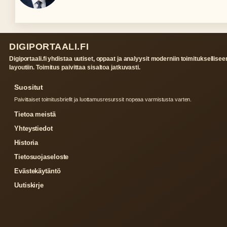
DIGIPORTAALI.FI
Digiportaali.fi yhdistaa uutiset, oppaat ja analyysit moderniin toimituksellisee
layoutiin. Toimitus paivittaa sisaltoa jatkuvasti.
Suositut
Paivittaiset toimitusbriefit ja luottamusresurssit nopeaa varmistusta varten.
Tietoa meistä
Yhteystiedot
Historia
Tietosuojaseloste
Evästekäytäntö
Uutiskirje