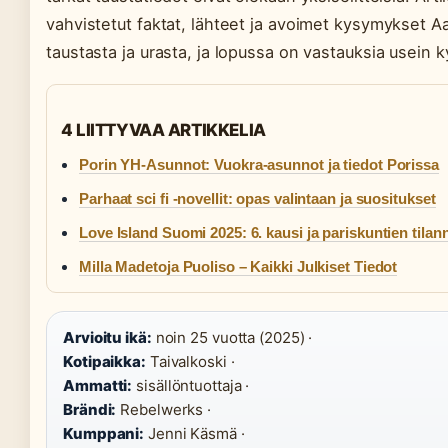
vahvistetut faktat, lähteet ja avoimet kysymykset Aa
taustasta ja urasta, ja lopussa on vastauksia usein 
4 LIITTYVAA ARTIKKELIA
Porin YH-Asunnot: Vuokra-asunnot ja tiedot Porissa
Parhaat sci fi -novellit: opas valintaan ja suositukset
Love Island Suomi 2025: 6. kausi ja pariskuntien tilan
Milla Madetoja Puoliso – Kaikki Julkiset Tiedot
Arvioitu ikä:
noin 25 vuotta (2025) ·
Kotipaikka:
Taivalkoski ·
Ammatti:
sisällöntuottaja ·
Brändi:
Rebelwerks ·
Kumppani:
Jenni Käsmä ·