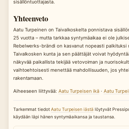
sisällöntuottajasta.
Yhteenveto
Aatu Turpeinen on Taivalkoskelta ponnistava sisällön
25 vuotta – mutta tarkkaa syntymäaikaa ei ole julkise
Rebelwerks-brändi on kasvanut nopeasti palkituksi
Taivalkosken kunta ja sen päättäjät voivat hyödyntä
näkyvää paikallista tekijää vetovoiman ja nuorisokult
vaihtoehtoisesti menettää mahdollisuuden, jos yhtei
rakentamaan.
Aiheeseen liittyvää:
Aatu Turpeisen ikä
·
Aatu Turpei
Tarkemmat tiedot
Aatu Turpeisen iästä
löytyvät Pressipo
käydään läpi hänen syntymäaikansa ja taustansa.