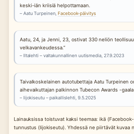
keski-iän kriisiä helpottamaan.
– Aatu Turpeinen,
Facebook-päivitys
Aatu, 24, ja Jenni, 23, ostivat 330 neliön teollisuu
velkavankeudessa.”
– Iltalehti – valtakunnallinen uutismedia, 27.9.2023
Taivalkoskelainen autotubettaja Aatu Turpeinen o
aihevaikuttajan palkinnon Tubecon Awards -gaala
– Iijokiseutu – paikallislehti, 9.5.2025
Lainauksissa toistuvat kaksi teemaa: ikä (Facebook-päi
tunnustus (Iijokiseutu). Yhdessä ne piirtävät kuvaa