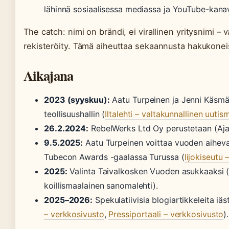
lähinnä sosiaalisessa mediassa ja YouTube-kana
The catch: nimi on brändi, ei virallinen yritysnimi – 
rekisteröity. Tämä aiheuttaa sekaannusta hakukonei
Aikajana
2023 (syyskuu):
Aatu Turpeinen ja Jenni Käsmä
teollisuushallin (
Iltalehti – valtakunnallinen uutis
26.2.2024:
RebelWerks Ltd Oy perustetaan (Ajat
9.5.2025:
Aatu Turpeinen voittaa vuoden aiheva
Tubecon Awards -gaalassa Turussa (
Iijokiseutu –
2025:
Valinta Taivalkosken Vuoden asukkaaksi (
koillismaalainen sanomalehti).
2025–2026:
Spekulatiivisia blogiartikkeleita iäst
– verkkosivusto
,
Pressiportaali – verkkosivusto
).