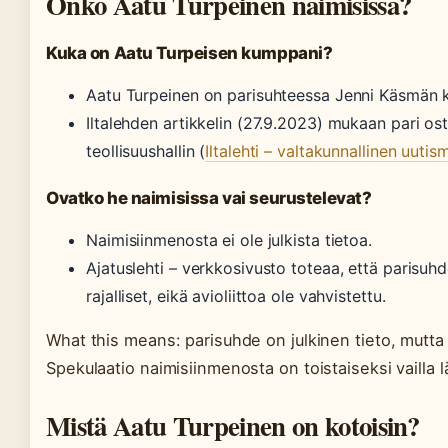
Onko Aatu Turpeinen naimisissa?
Kuka on Aatu Turpeisen kumppani?
Aatu Turpeinen on parisuhteessa Jenni Käsmän 
Iltalehden artikkelin (27.9.2023) mukaan pari os
teollisuushallin (
Iltalehti – valtakunnallinen uutis
Ovatko he naimisissa vai seurustelevat?
Naimisiinmenosta ei ole julkista tietoa.
Ajatuslehti – verkkosivusto toteaa, että parisuh
rajalliset, eikä avioliittoa ole vahvistettu.
What this means: parisuhde on julkinen tieto, mutta s
Spekulaatio naimisiinmenosta on toistaiseksi vailla l
Mistä Aatu Turpeinen on kotoisin?