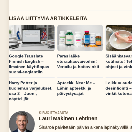
LISAA LIITTYVIA ARTIKKELEITA
Google Translate
Paras lääke
Sisäänkasvan
Finnish English –
eturauhasvaivoihin:
kotihoito: T
Ilmainen käyttöopas
Vertailu ja hoitovinkit
ohjeet ja vink
suomi-englantiin
Harry Potter ja
Apteekki Near Me –
Leikkuulaud
kuoleman varjelukset,
Lähin apteekki ja
desinfiointi 
osa 2 – Juoni,
päivystysajat
vinkit kotona
näyttelijät
KIRJOITTAJASTA
Lauri Makinen Lehtinen
Sisältöä päivitetään päivän aikana läpinäkyvällä lä