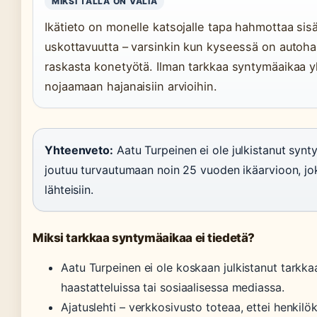
MIKSI TÄLLÄ ON VÄLIÄ
Ikätieto on monelle katsojalle tapa hahmottaa sisä
uskottavuutta – varsinkin kun kyseessä on autohar
raskasta konetyötä. Ilman tarkkaa syntymäaikaa yl
nojaamaan hajanaisiin arvioihin.
Yhteenveto:
Aatu Turpeinen ei ole julkistanut synt
joutuu turvautumaan noin 25 vuoden ikäarvioon, jok
lähteisiin.
Miksi tarkkaa syntymäaikaa ei tiedetä?
Aatu Turpeinen ei ole koskaan julkistanut tarkk
haastatteluissa tai sosiaalisessa mediassa.
Ajatuslehti – verkkosivusto toteaa, ettei henkilö