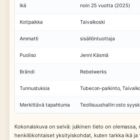
Ikä
noin 25 vuotta (2025)
Kotipaikka
Taivalkoski
Ammatti
sisällöntuottaja
Puoliso
Jenni Käsmä
Brändi
Rebelwerks
Tunnustuksia
Tubecon-palkinto, Taival
Merkittävä tapahtuma
Teollisuushallin osto syy
Kokonaiskuva on selvä: julkinen tieto on olemassa,
henkilökohtaiset yksityiskohdat, kuten tarkka ikä ja 