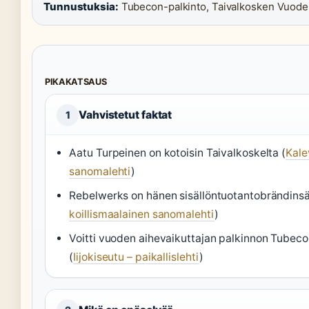
Tunnustuksia:
Tubecon-palkinto, Taivalkosken Vuode
PIKAKATSAUS
Vahvistetut faktat
1
Aatu Turpeinen on kotoisin Taivalkoskelta (
Kale
sanomalehti
)
Rebelwerks on hänen sisällöntuotantobrändinsä
koillismaalainen sanomalehti
)
Voitti vuoden aihevaikuttajan palkinnon Tube
(
Iijokiseutu – paikallislehti
)