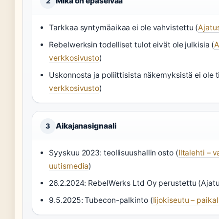
Mikä on epäselvää
2
Tarkkaa syntymäaikaa ei ole vahvistettu (
Ajatu
Rebelwerksin todelliset tulot eivät ole julkisia (
A
verkkosivusto
)
Uskonnosta ja poliittisista näkemyksistä ei ole t
verkkosivusto
)
Aikajanasignaali
3
Syyskuu 2023: teollisuushallin osto (
Iltalehti – 
uutismedia
)
26.2.2024: RebelWerks Ltd Oy perustettu (Ajatu
9.5.2025: Tubecon-palkinto (
Iijokiseutu – paikal