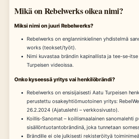
Mikä on Rebelwerks oikea nimi?
Miksi nimi on juuri Rebelwerks?
Rebelwerks on englanninkielinen yhdistelmä sanoi
works (teokset/työt).
Nimi kuvastaa brändin kapinallista ja tee-se-it
Turpeisen videoissa.
Onko kyseessä yritys vai henkilöbrändi?
Rebelwerks on ensisijaisesti Aatu Turpeisen henki
perustettu osakeyhtiömuotoinen yritys: RebelWe
26.2.2024 (Ajatuslehti – verkkosivusto).
Koillis-Sanomat – koillismaalainen sanomalehti 
sisällöntuotantobrändinä, joka tunnetaan somes
Brändille ei ole julkisesti rekisteröityä toiminimeä