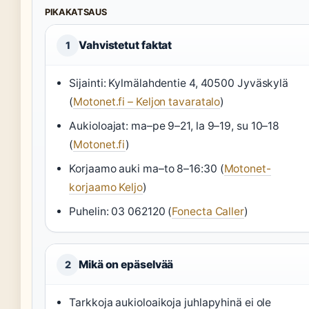
PIKAKATSAUS
Vahvistetut faktat
1
Sijainti: Kylmälahdentie 4, 40500 Jyväskylä
(
Motonet.fi – Keljon tavaratalo
)
Aukioloajat: ma–pe 9–21, la 9–19, su 10–18
(
Motonet.fi
)
Korjaamo auki ma–to 8–16:30 (
Motonet-
korjaamo Keljo
)
Puhelin: 03 062120 (
Fonecta Caller
)
Mikä on epäselvää
2
Tarkkoja aukioloaikoja juhlapyhinä ei ole