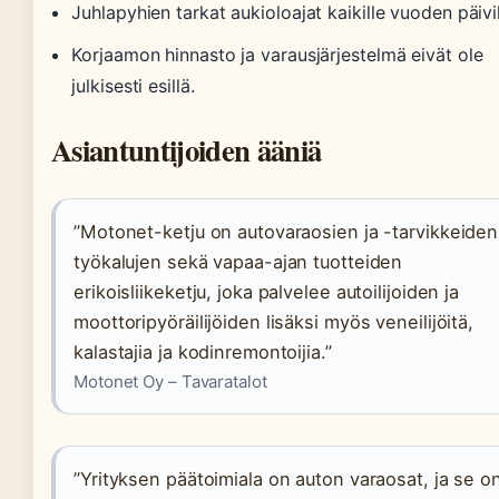
Juhlapyhien tarkat aukioloajat kaikille vuoden päivil
Korjaamon hinnasto ja varausjärjestelmä eivät ole
julkisesti esillä.
Asiantuntijoiden ääniä
”Motonet-ketju on autovaraosien ja -tarvikkeiden
työkalujen sekä vapaa-ajan tuotteiden
erikoisliikeketju, joka palvelee autoilijoiden ja
moottoripyöräilijöiden lisäksi myös veneilijöitä,
kalastajia ja kodinremontoijia.”
Motonet Oy – Tavaratalot
”Yrityksen päätoimiala on auton varaosat, ja se o