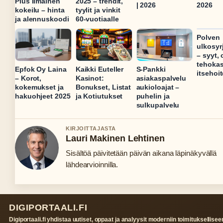
Plus ilmainen
2025 – trendit,
| 2026
2026
kokeilu – hinta
tyylit ja vinkit
ja alennuskoodi
60-vuotiaalle
Polven
ulkosyr
– syyt, 
tehoka
Epfok Oy Laina
Kaikki Euteller
S-Pankki
itsehoi
– Korot,
Kasinot:
asiakaspalvelu
kokemukset ja
Bonukset, Listat
aukioloajat –
hakuohjeet 2025
ja Kotiutukset
puhelin ja
sulkupalvelu
KIRJOITTAJASTA
Lauri Makinen Lehtinen
Sisältöä päivitetään päivän aikana läpinäkyvällä
lähdearvioinnilla.
DIGIPORTAALI.FI
Digiportaali.fi yhdistaa uutiset, oppaat ja analyysit moderniin toimituksellisee