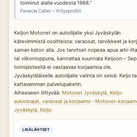
toiminut alalla vuodesta 1988.”
Fonecta Caller – Yritysprofiili
Keljon Motonet on autoilijalle yksi Jyväskylän
kätevimmistä osoitteista: varaosat, tarvikkeet ja ko
saman katon alla. Jos tarvitset nopeaa apua arki-ilt
tai viikonloppuna, kannattaa suunnata Keljoon – Se
toimipisteellä ei vastaavaa korjaamoa ole.
Jyväskyläläiselle autoilijalle valinta on selvä: Keljo t
kattavamman palvelupaketin.
Aiheeseen liittyvää:
Motonet Jyväskylä, Keljo:
aukioloajat, varaosat ja korjaamo
·
Motonet-korjaam
Jyväskylä, Keljo
LISÄLÄHTEET