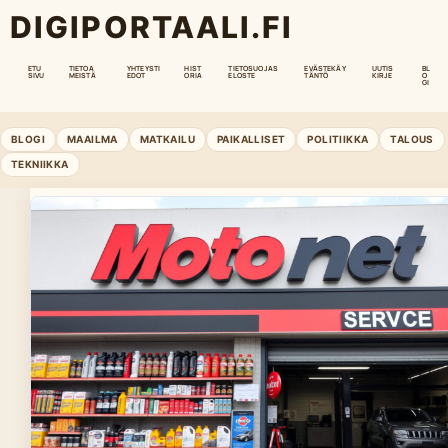
DIGIPORTAALI.FI
ETU
TIETOA
YHTEYSTI
HIST
TIETOSUOJAS
EVÄSTEKÄY
UUTIS
BL
SIVU
MEISTÄ
EDOT
ORIA
ELOSTE
TÄNTÖ
KIRJE
O
GI
BLOGI
MAAILMA
MATKAILU
PAIKALLISET
POLITIIKKA
TALOUS
TEKNIIKKA