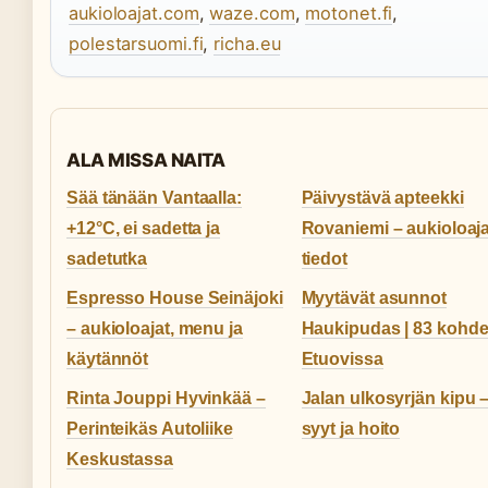
aukioloajat.com
,
waze.com
,
motonet.fi
,
polestarsuomi.fi
,
richa.eu
ALA MISSA NAITA
Sää tänään Vantaalla:
Päivystävä apteekki
+12°C, ei sadetta ja
Rovaniemi – aukioloaja
sadetutka
tiedot
Espresso House Seinäjoki
Myytävät asunnot
– aukioloajat, menu ja
Haukipudas | 83 kohde
käytännöt
Etuovissa
Rinta Jouppi Hyvinkää –
Jalan ulkosyrjän kipu 
Perinteikäs Autoliike
syyt ja hoito
Keskustassa