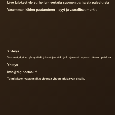
Live tulokset yleisurheilu – vertailu suomen parhaista palveluista
Vasemman käden puutuminen – syyt ja vaaralliset merkit
Yhteys
Vastauskykyinen yhteystiski, joka ohjaa vinkit ja korjaukset nopeasti oikeaan paikkaan.
Yhteys
info@digiportaali.fi
Toimituksen vastausaika: yleensa yhden arkipaivan sisalla.