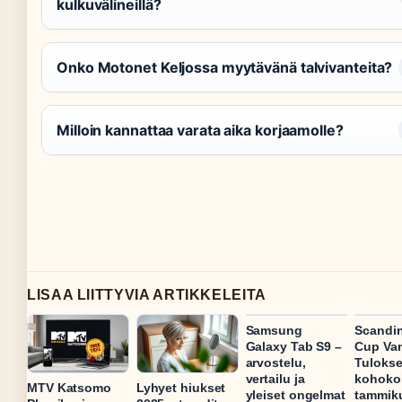
kulkuvälineillä?
Onko Motonet Keljossa myytävänä talvivanteita?
Milloin kannattaa varata aika korjaamolle?
LISAA LIITTYVIA ARTIKKELEITA
Samsung
Scandi
Galaxy Tab S9 –
Cup Van
arvostelu,
Tulokse
vertailu ja
kohoko
MTV Katsomo
Lyhyet hiukset
yleiset ongelmat
tammik