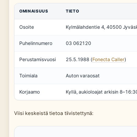
OMINAISUUS
TIETO
Osoite
Kylmälahdentie 4, 40500 Jyväs
Puhelinnumero
03 062120
Perustamisvuosi
25.5.1988 (
Fonecta Caller
)
Toimiala
Auton varaosat
Korjaamo
Kyllä, aukioloajat arkisin 8–16:3
Viisi keskeistä tietoa tiivistettynä: