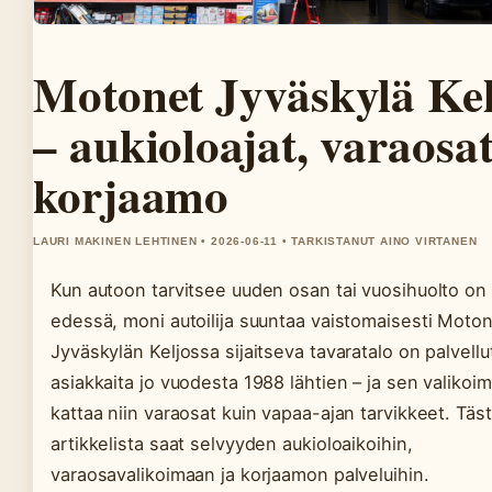
Motonet Jyväskylä Kel
– aukioloajat, varaosat
korjaamo
LAURI MAKINEN LEHTINEN • 2026-06-11 • TARKISTANUT AINO VIRTANEN
Kun autoon tarvitsee uuden osan tai vuosihuolto on
edessä, moni autoilija suuntaa vaistomaisesti Moton
Jyväskylän Keljossa sijaitseva tavaratalo on palvellu
asiakkaita jo vuodesta 1988 lähtien – ja sen valikoi
kattaa niin varaosat kuin vapaa-ajan tarvikkeet. Täs
artikkelista saat selvyyden aukioloaikoihin,
varaosavalikoimaan ja korjaamon palveluihin.