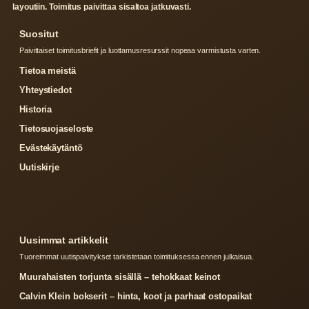
layoutiin. Toimitus paivittaa sisaltoa jatkuvasti.
Suositut
Paivittaiset toimitusbriefit ja luottamusresurssit nopeaa varmistusta varten.
Tietoa meistä
Yhteystiedot
Historia
Tietosuojaseloste
Evästekäytäntö
Uutiskirje
Uusimmat artikkelit
Tuoreimmat uutispaivitykset tarkistetaan toimituksessa ennen julkaisua.
Muurahaisten torjunta sisällä – tehokkaat keinot
Calvin Klein bokserit – hinta, koot ja parhaat ostopaikat