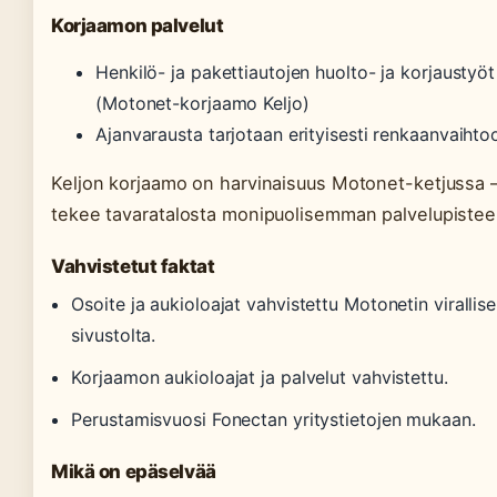
Korjaamon palvelut
Henkilö- ja pakettiautojen huolto- ja korjaustyöt
(Motonet-korjaamo Keljo)
Ajanvarausta tarjotaan erityisesti renkaanvaihto
Keljon korjaamo on harvinaisuus Motonet-ketjussa 
tekee tavaratalosta monipuolisemman palvelupistee
Vahvistetut faktat
Osoite ja aukioloajat vahvistettu Motonetin virallise
sivustolta.
Korjaamon aukioloajat ja palvelut vahvistettu.
Perustamisvuosi Fonectan yritystietojen mukaan.
Mikä on epäselvää