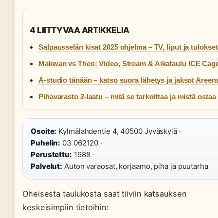
4 LIITTYVAA ARTIKKELIA
Salpausselän kisat 2025 ohjelma – TV, liput ja tulokset
Makwan vs Theo: Video, Stream & Aikataulu ICE Cag
A-studio tänään – katso suora lähetys ja jaksot Areen
Pihavarasto 2-laatu – mitä se tarkoittaa ja mistä ostaa
Osoite:
Kylmälahdentie 4, 40500 Jyväskylä ·
Puhelin:
03 062120 ·
Perustettu:
1988 ·
Palvelut:
Auton varaosat, korjaamo, piha ja puutarha
Oheisesta taulukosta saat tiiviin katsauksen
keskeisimpiin tietoihin: