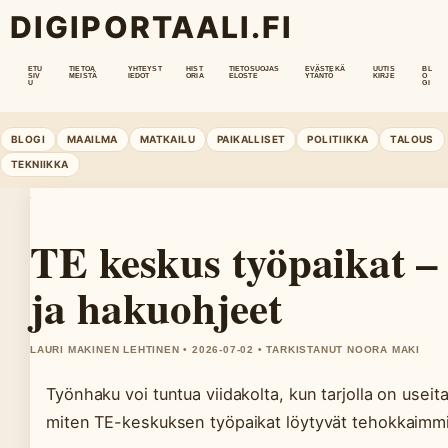
DIGIPORTAALI.FI
ETU
TIETOA
YHTEYST
HIST
TIETOSUOJAS
EVÄSTEKÄ
UUTIS
BL
SIV
MEISTÄ
IEDOT
ORIA
ELOSTE
YTÄNTÖ
KIRJE
O
U
GI
BLOGI
MAAILMA
MATKAILU
PAIKALLISET
POLITIIKKA
TALOUS
TEKNIIKKA
TE keskus työpaikat –
ja hakuohjeet
LAURI MAKINEN LEHTINEN • 2026-07-02 • TARKISTANUT NOORA MAKI
Työnhaku voi tuntua viidakolta, kun tarjolla on useit
miten TE-keskuksen työpaikat löytyvät tehokkaimmin –