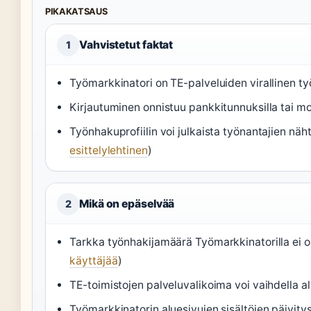
PIKAKATSAUS
Vahvistetut faktat
1
Työmarkkinatori on TE-palveluiden virallinen t
Kirjautuminen onnistuu pankkitunnuksilla tai mo
Työnhakuprofiilin voi julkaista työnantajien näh
esittelylehtinen
)
Mikä on epäselvää
2
Tarkka työnhakijamäärä Työmarkkinatorilla ei ole
käyttäjää
)
TE-toimistojen palveluvalikoima voi vaihdella alu
Työmarkkinatorin aluesivujen sisältöjen päivitys