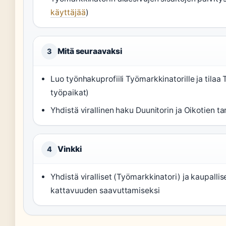
käyttäjää
)
Mitä seuraavaksi
3
Luo työnhakuprofiili Työmarkkinatorille ja tila
työpaikat)
Yhdistä virallinen haku Duunitorin ja Oikotien 
Vinkki
4
Yhdistä viralliset (Työmarkkinatori) ja kaupalli
kattavuuden saavuttamiseksi