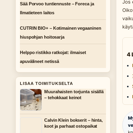
Jos 
Sää Porvoo tuntiennuste – Foreca ja
Oiko
Ilmatieteen laitos
vaik
käyt
CUTRIN BIO+ – Kotimainen vegaaninen
hiuspohjan hoitosarja
Helppo ristikko ratkojat: ilmaiset
4 
apuvälineet netissä
LISAA TOIMITUKSELTA
Muurahaisten torjunta sisällä
– tehokkaat keinot
My
Calvin Klein bokserit – hinta,
ve
koot ja parhaat ostopaikat
kp