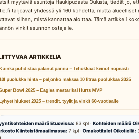
etsit myytäviä asuntoja Haukipudasta Oulusta, tiedät jo, ett
tie.fi tarjoavat yhdessä yli 160 kohdetta, mutta alueellise
uttavat siihen, mistä kannattaa aloittaa. Tämä artikkeli ko
ännön vinkit asunnon ostajalle.
LIITTYVAA ARTIKKELIA
Kuinka puhdistaa palanut pannu – Tehokkaat keinot nopeasti
10l puolukka hinta – paljonko maksaa 10 litraa puolukkaa 2025
Super Bowl 2025 – Eagles mestariksi Hurts MVP
Lyhyet hiukset 2025 – trendit, tyylit ja vinkit 60-vuotiaalle
yntikohteiden määrä Etuovissa:
83 kpl ·
Kohteiden määrä Oik
rkosto Kiinteistömaailmassa:
7 kpl ·
Omakotitalot Oikotiellä:
3
l