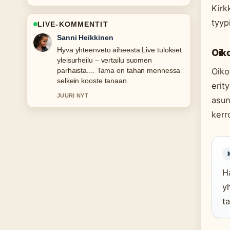
Kirk
tyyp
LIVE-KOMMENTIT
Mikael Laine
Seuraan Muurahaisten torjunta sisällä
Oiko
– tehokkaat keinot-lahetysta tarkasti –
arvostan tasapainoista savyja.
Oiko
erit
3 MIN SITTEN
asun
kerr
H
y
t