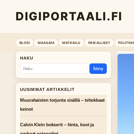
DIGIPORTAALI.FI
BLOGI
MAAILMA
MATKAILU
PAIKALLISET
POLITIIK
HAKU
Siirry
UUSIMMAT ARTIKKELIT
Muurahaisten torjunta sisällä – tehokkaat
keinot
Calvin Klein bokserit – hinta, koot ja
parhaat ostopaikat