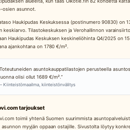
ipudaksen alueelta, kun taas Oikotie.fin 82 kohdetta katt
o-osien asunnot.
ataso Haukipudas Keskuksessa (postinumero 90830) on 13,
n keskiarvo. Tilastokeskuksen ja Verohallinnon varainsiir
an Haukipudas Keskuksen keskineliöhinta Q4/2025 on 15
na ajankohtana on 1780 €/m².
Toteutuneiden asuntokauppatilastojen perusteella asuntos
uonna olisi ollut 1689 €/m².”
 Kiinteistömaailma, kiinteistönvälitys
ovi.com tarjoukset
vi.com toimii yhtenä Suomen suurimmista asuntopalveluista
 asunnon myyjän oppaan ostajille. Sivustolta löytyy konkre