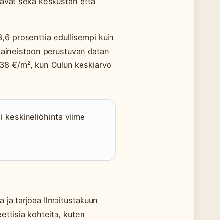
aavat sekä keskustan että
6 prosenttia edullisempi kuin
toaineistoon perustuvan datan
38 €/m², kun Oulun keskiarvo
i keskineliöhinta viime
 ja tarjoaa Ilmoitustakuun
ettisia kohteita, kuten