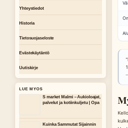
Vä
Yhteystiedot
Om
Historia
Al
Tietosuojaseloste
Evästekäytäntö
1
Uutiskirje
—
LUE MYOS
My
S market Malmi – Aukioloajat,
palvelut ja kotiinkuljetu | Opa
Kell
kulk
Kuinka Sammutat Sijainnin