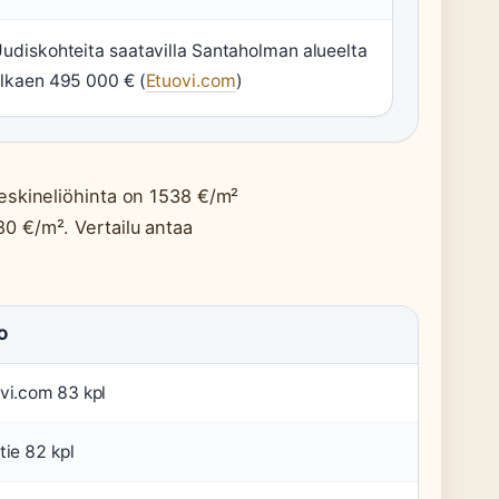
udiskohteita saatavilla Santaholman alueelta
lkaen 495 000 € (
Etuovi.com
)
eskineliöhinta on 1538 €/m²
0 €/m². Vertailu antaa
O
vi.com 83 kpl
tie 82 kpl