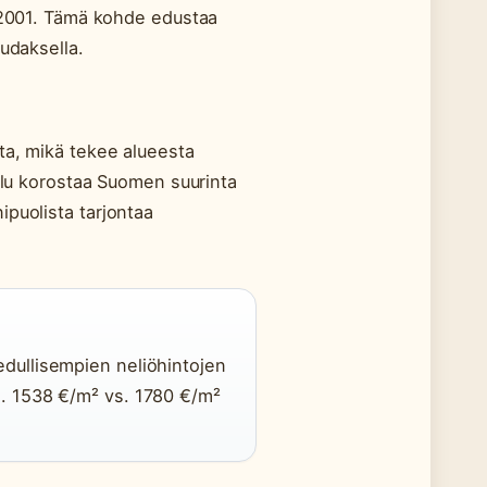
u 2001. Tämä kohde edustaa
udaksella.
ta, mikä tekee alueesta
velu korostaa Suomen suurinta
ipuolista tarjontaa
edullisempien neliöhintojen
a. 1538 €/m² vs. 1780 €/m²