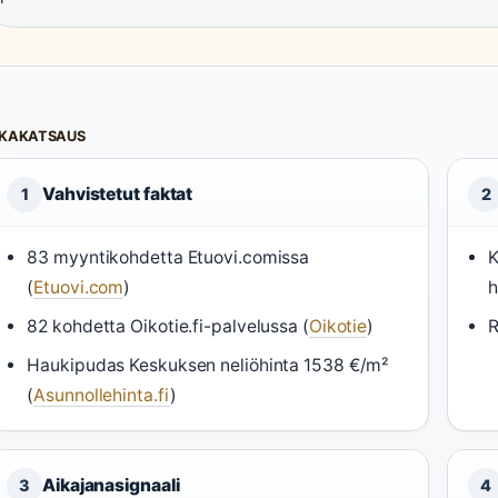
IKAKATSAUS
Vahvistetut faktat
1
2
83 myyntikohdetta Etuovi.comissa
K
(
Etuovi.com
)
h
82 kohdetta Oikotie.fi-palvelussa (
Oikotie
)
R
Haukipudas Keskuksen neliöhinta 1538 €/m²
(
Asunnollehinta.fi
)
Aikajanasignaali
3
4