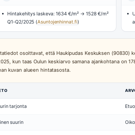
Hintakehitys laskeva: 1634 €/m² → 1528 €/m²
U
Q1-Q2/2025 (
Asuntojenhinnat.fi
)
a
tatiedot osoittavat, että Haukipudas Keskuksen (90830) k
025, kun taas Oulun keskiarvo samana ajankohtana on 178
an kuvan alueen hintatasosta.
ETO
ARV
urin tarjonta
Etuo
inen suurin
Oiko