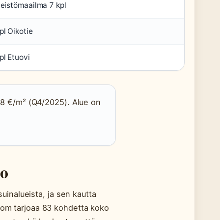
teistömaailma 7 kpl
pl Oikotie
pl Etuovi
38 €/m² (Q4/2025). Alue on
lo
inalueista, ja sen kautta
.com tarjoaa 83 kohdetta koko