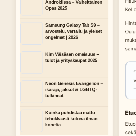
Hauk
Androidissa – Vaiheittainen
Opas 2025
Kell
Hint
Samsung Galaxy Tab S9 –
arvostelu, vertailu ja yleiset
Oulu
ongelmat | 2026
muka
sama
Kim Väisäsen omaisuus –
tulot ja yrityskaupat 2025
“
v
Neon Genesis Evangelion –
—
ikäraja, jaksot & LGBTQ-
tulkinnat
Etu
Kuinka puhdistaa matto
tehokkaasti kotona ilman
Etuo
konetta
sekä