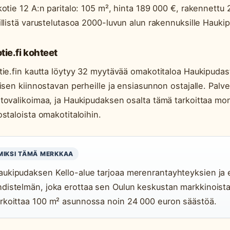
kotie 12 A:n paritalo: 105 m², hinta 189 000 €, rakennett
illistä varustelutasoa 2000-luvun alun rakennuksille Haukip
tie.fi kohteet
tie.fin kautta löytyy 32 myytävää omakotitaloa Haukipudas
yisen kiinnostavan perheille ja ensiasunnon ostajalle. Pal
tovalikoimaa, ja Haukipudaksen osalta tämä tarkoittaa mon
ostaloista omakotitaloihin.
MIKSI TÄMÄ MERKKAA
aukipudaksen Kello-alue tarjoaa merenrantayhteyksien ja 
hdistelmän, joka erottaa sen Oulun keskustan markkinoist
arkoittaa 100 m² asunnossa noin 24 000 euron säästöä.