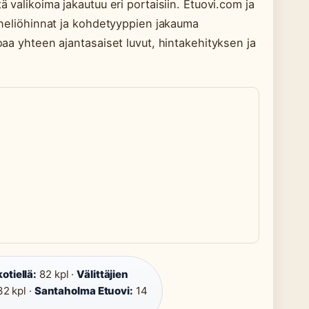
ä valikoima jakautuu eri portaisiin. Etuovi.com ja
t neliöhinnat ja kohdetyyppien jakauma
koaa yhteen ajantasaiset luvut, hintakehityksen ja
otiellä:
82 kpl ·
Välittäjien
2 kpl ·
Santaholma Etuovi:
14