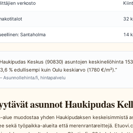
littäjien verkosto
Kiin
akotitalot
32 k
ueellinen: Santaholma
14 k
“Haukipudas Keskus (90830) asuntojen keskineliöhinta 15
3,6 % edullisempi kuin Oulu keskiarvo (1780 €/m²).”
 Asunnollehinta.fi, hintapalvelu
ytävät asunnot Haukipudas Kel
o-alue muodostaa yhden Haukipudaksen keskeisimmistä asu
ee sekä työpaikka-alueita että merenrantareittejä. Etuovi