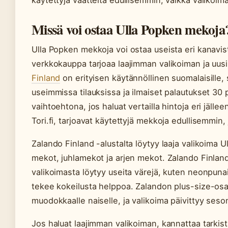
käytettyjä vaatteita edullisemmin, vaikka valikoim
Missä voi ostaa Ulla Popken mekoja
Ulla Popken mekkoja voi ostaa useista eri kanav
verkkokauppa tarjoaa laajimman valikoiman ja uusi
Finland
on erityisen käytännöllinen suomalaisille, s
useimmissa tilauksissa ja ilmaiset palautukset 30 p
vaihtoehtona, jos haluat vertailla hintoja eri jäll
Tori.fi, tarjoavat käytettyjä mekkoja edullisemmin, 
Zalando Finland -alustalta löytyy laaja valikoima
mekot, juhlamekot ja arjen mekot. Zalando Finland
valikoimasta löytyy useita värejä, kuten neonpuna
tekee kokeilusta helppoa. Zalandon plus-size-osa
muodokkaalle naiselle, ja valikoima päivittyy ses
Jos haluat laajimman valikoiman, kannattaa tarkist