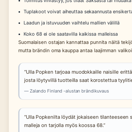
Toimitus viivästyy, jos tilaat Saksasta tai muualta
Tuplakoot voivat aiheuttaa sekaannusta ensikertal
Laadun ja istuvuuden vaihtelu mallien välillä
Koko 68 ei ole saatavilla kaikissa malleissa
Suomalaisen ostajan kannattaa punnita näitä tekijö
mutta brändin oma kauppa antaa laajimman valiko
“Ulla Popken tarjoaa muodokkaille naisille eritt
josta löytyvillä tuotteilla saat korostettua tyyliti
— Zalando Finland -alustan brändikuvaus
“Ulla Popkenilta löydät jokaiseen tilanteeseen
malleja on tarjolla myös koossa 68.”