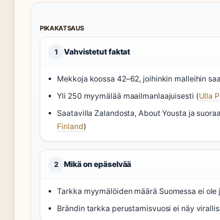
PIKAKATSAUS
Vahvistetut faktat
1
Mekkoja koossa 42–62, joihinkin malleihin sa
Yli 250 myymälää maailmanlaajuisesti (
Ulla 
Saatavilla Zalandosta, About Yousta ja suor
Finland
)
Mikä on epäselvää
2
Tarkka myymälöiden määrä Suomessa ei ole ju
Brändin tarkka perustamisvuosi ei näy virallisil