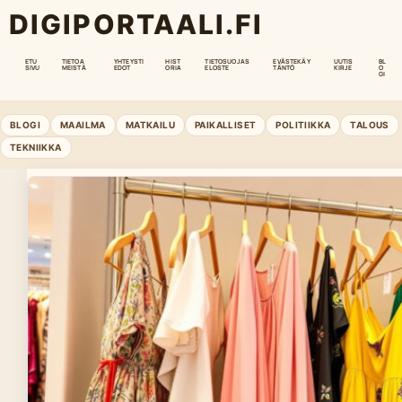
DIGIPORTAALI.FI
ETU
TIETOA
YHTEYSTI
HIST
TIETOSUOJAS
EVÄSTEKÄY
UUTIS
BL
SIVU
MEISTÄ
EDOT
ORIA
ELOSTE
TÄNTÖ
KIRJE
O
GI
BLOGI
MAAILMA
MATKAILU
PAIKALLISET
POLITIIKKA
TALOUS
TEKNIIKKA