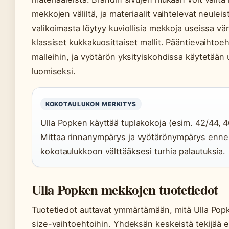
mekkojen väliltä, ja materiaalit vaihtelevat neulei
valikoimasta löytyy kuviollisia mekkoja useissa v
klassiset kukkakuosittaiset mallit. Pääntievaihtoeh
malleihin, ja vyötärön yksityiskohdissa käytetään
luomiseksi.
KOKOTAULUKON MERKITYS
Ulla Popken käyttää tuplakokoja (esim. 42/44, 46
Mittaa rinnanympärys ja vyötärönympärys ennen t
kokotaulukkoon välttääksesi turhia palautuksia.
Ulla Popken mekkojen tuotetiedot
Tuotetiedot auttavat ymmärtämään, mitä Ulla Popk
size-vaihtoehtoihin. Yhdeksän keskeistä tekijää e