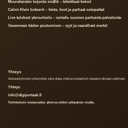
Muurahaisten torjunta sisällä – tehokkaat keinot
Calvin Klein bokserit – hinta, koot ja parhaat ostopaikat
Live tulokset yleisurheilu – vertailu suomen parhaista palveluista
Vasemman käden puutuminen – syyt ja vaaralliset merkit
Yhteys
Vastauskykyinen yhteystiski, joka ohjaa vinkit ja korjaukset nopeasti oikeaan paikkaan.
Yhteys
info@digiportaali.fi
Toimituksen vastausaika: yleensa yhden arkipaivan sisalla.