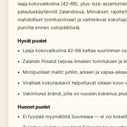
laaja kokovalikoima (42–68), plus-size-asiantuntem
palautuskäytännöt Zalandossa. Miinukset: rajoite
mahdolliset toimitusviiveet ja vaihtelevat kokohajo
punnita ennen ostopäätöstä.
Hyvät puolet
Laaja kokovalikoima 42–68 kattaa suurimman osa
Zalando Finland tarjoaa ilmaisen toimituksen ja i
Monipuoliset mallit: juhliin, arkeen ja vapaa-aikaa
Viralliset kokotaulukot helpottavat oikean koon v
Vakiintunut brändi, jolla on vuosien kokemus plu
Huonot puolet
Ei fyysisiä myymälöitä Suomessa — ei voi kokeil