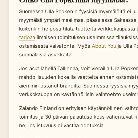
Suomessa Ulla Popkenin fyysisiä myymälöitä ei juur
myymälää ympäri maailmaa, pääasiassa Saksassa j
kuitenkin helposti tilata tuotteita verkkokaupasta t
tarjoaa
ilmaisen toimituksen useimmissa tilauksissa
ostamisesta vaivatonta. Myös
About You
ja Ulla 
suomalaisia asiakkaita.
Jos asut lähellä Tallinnaa, voit vierailla Ulla Popk
mahdollisuuden kokeilla vaatteita ennen ostamista, 
aiemmin ostanut brändiltä. Suomessa fyysisiä myym
verkkokauppa on käytännöllisin vaihtoehto useimmil
Zalando Finland on erityisen käytännöllinen vaihtoe
toimitus ja 30 päivän palautusoikeus vähentävät risk
ne, jos istuvuus ei vastaa odotuksia.