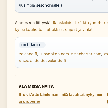
uusimpia sesonkimalleja.
Aiheeseen liittyvää:
Ranskalaiset kärki kynnet: tre
kynsi kotihoito: Tehokkaat ohjeet ja vinkit
LISÄLÄHTEET
zalando.fi
,
ullapopken.com
,
sizecharter.com
,
za
en.zalando.de
,
zalando.fi
ALA MISSA NAITA
Broidi Arttu Lindeman: mitä tapahtui, nykyinen
ura ja perhe