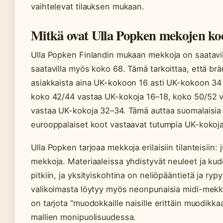
vaihtelevat tilauksen mukaan.
Mitkä ovat Ulla Popken mekojen koo
Ulla Popken Finlandin mukaan mekkoja on saatavill
saatavilla myös koko 68. Tämä tarkoittaa, että brä
asiakkaista aina UK-kokoon 16 asti UK-kokoon 34 
koko 42/44 vastaa UK-kokoja 16–18, koko 50/52 v
vastaa UK-kokoja 32–34. Tämä auttaa suomalaisia
eurooppalaiset koot vastaavat tutumpia UK-kokoja
Ulla Popken tarjoaa mekkoja erilaisiin tilanteisiin
mekkoja. Materiaaleissa yhdistyvät neuleet ja kudo
pitkiin, ja yksityiskohtina on neliöpääntietä ja ry
valikoimasta löytyy myös neonpunaisia midi-mekkoj
on tarjota “muodokkaille naisille erittäin muodikka
mallien monipuolisuudessa.