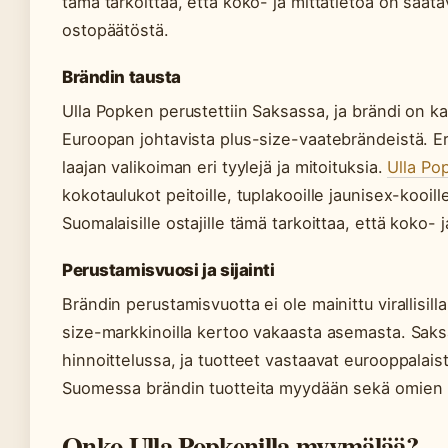
tämä tarkoittaa, että koko- ja mittatietoa on saatav
ostopäätöstä.
Brändin tausta
Ulla Popken perustettiin Saksassa, ja brändi on
Euroopan johtavista plus-size-vaatebrändeistä. Er
laajan valikoiman eri tyylejä ja mitoituksia.
Ulla Pop
kokotaulukot peitoille, tuplakooille jaunisex-kooi
Suomalaisille ostajille tämä tarkoittaa, että koko- j
Perustamisvuosi ja sijainti
Brändin perustamisvuotta ei ole mainittu virallisilla
size-markkinoilla kertoo vakaasta asemasta. Saks
hinnoittelussa, ja tuotteet vastaavat eurooppalais
Suomessa brändin tuotteita myydään sekä omien k
Onko Ulla Popkenilla myymälää?