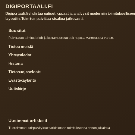
DIGIPORTAALI.FI
Digiportaali.fi yhdistaa uutiset, oppaat ja analyysit moderniin toimituksellisee
layoutiin. Toimitus paivittaa sisaltoa jatkuvasti.
Suositut
Paivittaiset toimitusbriefit ja luottamusresurssit nopeaa varmistusta varten.
Tietoa meistä
Yhteystiedot
Historia
Tietosuojaseloste
Evästekäytäntö
Uutiskirje
Uusimmat artikkelit
Tuoreimmat uutispaivitykset tarkistetaan toimituksessa ennen julkaisua.