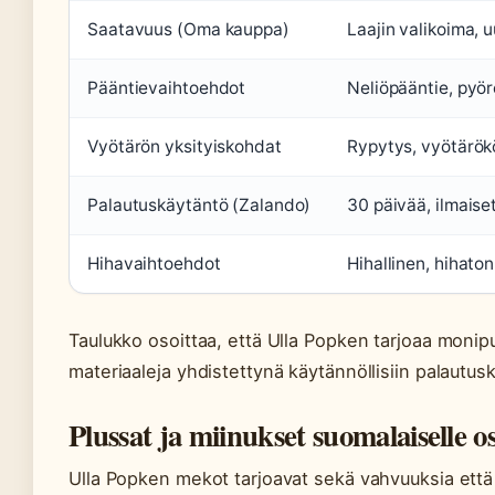
Saatavuus (Oma kauppa)
Laajin valikoima, 
Pääntievaihtoehdot
Neliöpääntie, pyör
Vyötärön yksityiskohdat
Rypytys, vyötärök
Palautuskäytäntö (Zalando)
30 päivää, ilmaise
Hihavaihtoehdot
Hihallinen, hihaton
Taulukko osoittaa, että Ulla Popken tarjoaa monipu
materiaaleja yhdistettynä käytännöllisiin palautus
Plussat ja miinukset suomalaiselle os
Ulla Popken mekot tarjoavat sekä vahvuuksia että h