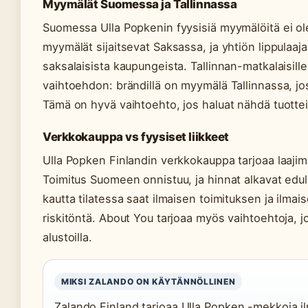
Myymälät Suomessa ja Tallinnassa
Suomessa Ulla Popkenin fyysisiä myymälöitä ei ole 
myymälät sijaitsevat Saksassa, ja yhtiön lippulaa
saksalaisista kaupungeista. Tallinnan-matkalaisill
vaihtoehdon: brändillä on myymälä Tallinnassa, jos
Tämä on hyvä vaihtoehto, jos haluat nähdä tuotte
Verkkokauppa vs fyysiset liikkeet
Ulla Popken Finlandin verkkokauppa tarjoaa laaj
Toimitus Suomeen onnistuu, ja hinnat alkavat edul
kautta tilatessa saat ilmaisen toimituksen ja ilma
riskitöntä. About You tarjoaa myös vaihtoehtoja, jos
alustoilla.
MIKSI ZALANDO ON KÄYTÄNNÖLLINEN
Zalando Finland tarjoaa Ulla Popken -mekkoja ilm