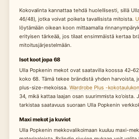
Kokovalinta kannattaa tehdä huolellisesti, sillä U
46/48), jotka voivat poiketa tavallisista mitoista.
U
löytämään oikean koon mittaamalla rinnanympäry
erityisen tärkeää, jos tilaat ensimmäistä kertaa brä
mitoitusjärjestelmään.
Isot koot jopa 68
Ulla Popkenin mekot ovat saatavilla koossa 42–62, 
koko 68. Tämä tekee brändistä yhden harvoista, jo
plus-size-mekoissa.
Wardrobe Plus -kokotauluko
34, mikä kattaa laajan osan suurimmista ko’oista. 
tarkistaa saatavuus suoraan Ulla Popkenin verkko
Maxi mekot ja kuviot
Ulla Popkenin mekkovalikoimaan kuuluu maxi-mekko
materiaaleista. Brändin sivujen mukaan voit valita 