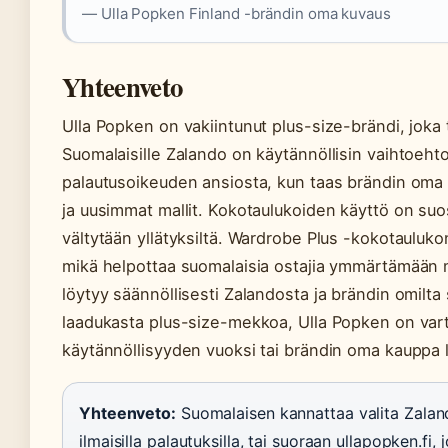
— Ulla Popken Finland -brändin oma kuvaus
Yhteenveto
Ulla Popken on vakiintunut plus-size-brändi, jok
Suomalaisille Zalando on käytännöllisin vaihtoeht
palautusoikeuden ansiosta, kun taas brändin oma
ja uusimmat mallit. Kokotaulukoiden käyttö on suos
vältytään yllätyksiltä. Wardrobe Plus -kokotaulu
mikä helpottaa suomalaisia ostajia ymmärtämään m
löytyy säännöllisesti Zalandosta ja brändin omilta s
laadukasta plus-size-mekkoa, Ulla Popken on vart
käytännöllisyyden vuoksi tai brändin oma kauppa 
Yhteenveto:
Suomalaisen kannattaa valita Zaland
ilmaisilla palautuksilla, tai suoraan ullapopken.fi, 