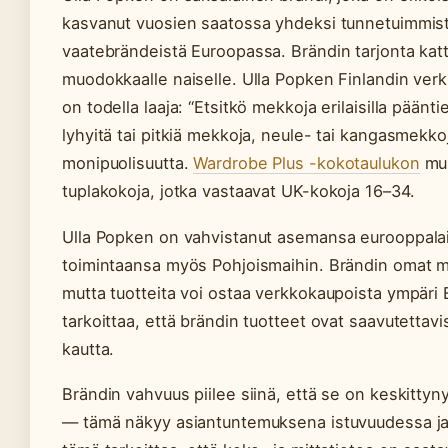
kasvanut vuosien saatossa yhdeksi tunnetuimmista 
vaatebrändeistä Euroopassa. Brändin tarjonta katt
muodokkaalle naiselle. Ulla Popken Finlandin ve
on todella laaja: “Etsitkö mekkoja erilaisilla pääntie
lyhyitä tai pitkiä mekkoja, neule- tai kangasmekk
monipuolisuutta.
Wardrobe Plus -kokotaulukon
muk
tuplakokoja, jotka vastaavat UK-kokoja 16–34.
Ulla Popken on vahvistanut asemansa eurooppalaisi
toimintaansa myös Pohjoismaihin. Brändin omat m
mutta tuotteita voi ostaa verkkokaupoista ympäri E
tarkoittaa, että brändin tuotteet ovat saavutettav
kautta.
Brändin vahvuus piilee siinä, että se on keskitty
— tämä näkyy asiantuntemuksena istuvuudessa ja ma