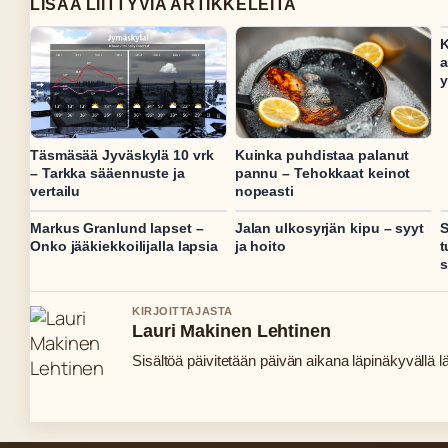
LISAA LIITTYVIA ARTIKKELEITA
K
a
y
Täsmäsää Jyväskylä 10 vrk
Kuinka puhdistaa palanut
– Tarkka sääennuste ja
pannu – Tehokkaat keinot
vertailu
nopeasti
Markus Granlund lapset –
Jalan ulkosyrjän kipu – syyt
S
Onko jääkiekkoilijalla lapsia
ja hoito
t
s
KIRJOITTAJASTA
Lauri Makinen Lehtinen
Sisältöä päivitetään päivän aikana läpinäkyvällä lä