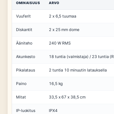
OMINAISUUS
ARVO
Vuuferit
2 x 6,5 tuumaa
Diskantit
2 x 25 mm dome
Ääniteho
240 W RMS
Akunkesto
18 tuntia (valmistaja) / 23 tuntia 
Pikalataus
2 tuntia 10 minuutin latauksella
Paino
16,5 kg
Mitat
33,5 x 67 x 38,5 cm
IP-luokitus
IPX4