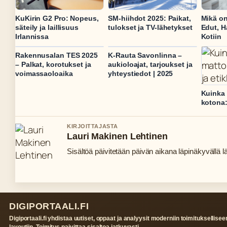
KuKirin G2 Pro: Nopeus,
SM-hiihdot 2025: Paikat,
Mikä on
säteily ja laillisuus
tulokset ja TV-lähetykset
Edut, H
Irlannissa
Kotiin
Rakennusalan TES 2025
K-Rauta Savonlinna –
– Palkat, korotukset ja
aukioloajat, tarjoukset ja
voimassaoloaika
yhteystiedot | 2025
Kuinka 
kotona:
KIRJOITTAJASTA
Lauri Makinen Lehtinen
Sisältöä päivitetään päivän aikana läpinäkyvällä lä
DIGIPORTAALI.FI
Digiportaali.fi yhdistaa uutiset, oppaat ja analyysit moderniin toimituksellisee
layoutiin. Toimitus paivittaa sisaltoa jatkuvasti.