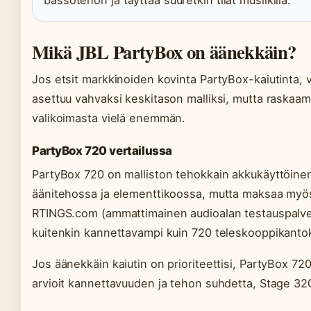
bassotehon ja täyttää suuretkin tilat musiikilla.
Mikä JBL PartyBox on äänekkäin?
Jos etsit markkinoiden kovinta PartyBox-kaiutinta, 
asettuu vahvaksi keskitason malliksi, mutta raskaam
valikoimasta vielä enemmän.
PartyBox 720 vertailussa
PartyBox 720 on malliston tehokkain akkukäyttöinen 
äänitehossa ja elementtikoossa, mutta maksaa my
RTINGS.com (ammattimainen audioalan testauspalvel
kuitenkin kannettavampi kuin 720 teleskooppikanto
Jos äänekkäin kaiutin on prioriteettisi, PartyBox 72
arvioit kannettavuuden ja tehon suhdetta, Stage 3