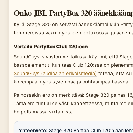
Onko JBL PartyBox 320 äänekkäämp
Kyllä, Stage 320 on selvästi äänekkäämpi kuin Party
tehoneroissa vaan myös elementtikoossa ja äänenl
Vertailu PartyBox Club 120:een
SoundGuys-sivuston vertailussa käy ilmi, että Stag
bassoelementit, kun taas Club 120:ssa on pienemmä
SoundGuys (audioalan erikoismedia)
toteaa, että su
kovempaa myös syvempää ja puhtaampaa bassoa.
Painossakin ero on merkittävä: Stage 320 painaa 16,
Tämä ero tuntuu selvästi kannettaessa, mutta mole
helpottamassa siirtämistä.
Yhteenveto:
Stage 320 voittaa Club 120:n ääniteh