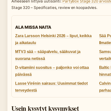
Aiheeseen liittyvä uutisointi:
PartyBox Stage 320 arvost
Stage 320 – Specificaties, review en koopadvies.
ALA MISSA NAITA
Zara Larsson Helsinki 2026 – liput, keikka
Sää Po
ja aikataulu
Ilmati
MTV3 sää – sääpalvelu, sääkuvat ja
Samsun
suorana netissä
vertai
D-vitamiini suositus – paljonko voi ottaa
Baltic
päivässä
hinnat
Lasse Virénin sairaus: Uusimmat tiedot
Calvin
terveydestä
parhaa
Usein kysytyt kysymykset