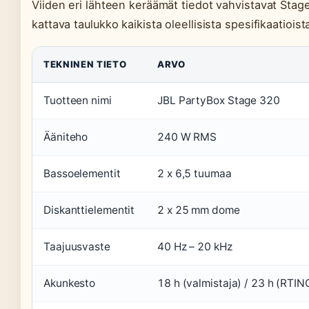
Viiden eri lähteen keräämät tiedot vahvistavat Stage 
kattava taulukko kaikista oleellisista spesifikaatioist
TEKNINEN TIETO
ARVO
Tuotteen nimi
JBL PartyBox Stage 320
Ääniteho
240 W RMS
Bassoelementit
2 x 6,5 tuumaa
Diskanttielementit
2 x 25 mm dome
Taajuusvaste
40 Hz – 20 kHz
Akunkesto
18 h (valmistaja) / 23 h (RTIN