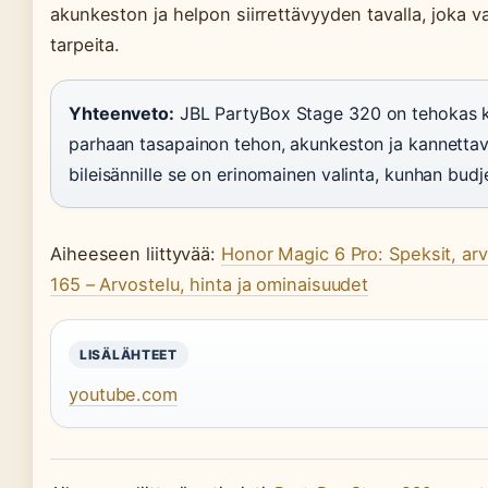
akunkeston ja helpon siirrettävyyden tavalla, joka 
tarpeita.
Yhteenveto:
JBL PartyBox Stage 320 on tehokas ka
parhaan tasapainon tehon, akunkeston ja kannettavu
bileisännille se on erinomainen valinta, kunhan budjet
Aiheeseen liittyvää:
Honor Magic 6 Pro: Speksit, arvo
165 – Arvostelu, hinta ja ominaisuudet
LISÄLÄHTEET
youtube.com