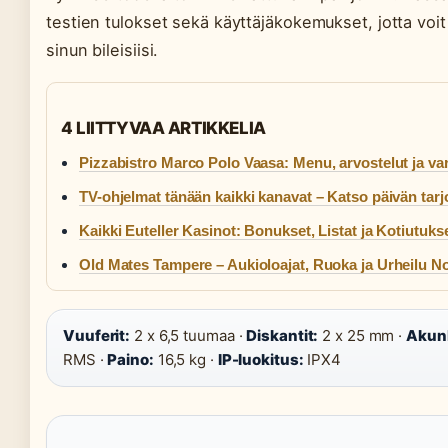
testien tulokset sekä käyttäjäkokemukset, jotta voit 
sinun bileisiisi.
4 LIITTYVAA ARTIKKELIA
Pizzabistro Marco Polo Vaasa: Menu, arvostelut ja va
TV-ohjelmat tänään kaikki kanavat – Katso päivän tarj
Kaikki Euteller Kasinot: Bonukset, Listat ja Kotiutuks
Old Mates Tampere – Aukioloajat, Ruoka ja Urheilu No
Vuuferit:
2 x 6,5 tuumaa ·
Diskantit:
2 x 25 mm ·
Akun
RMS ·
Paino:
16,5 kg ·
IP-luokitus:
IPX4