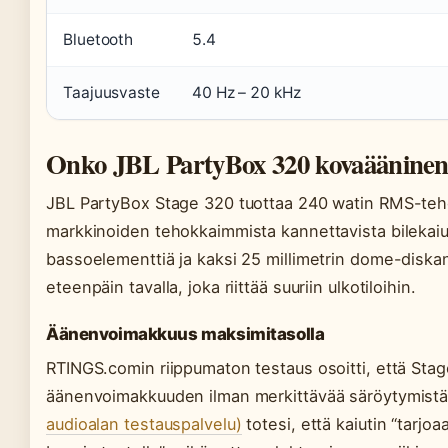
Bluetooth
5.4
Taajuusvaste
40 Hz – 20 kHz
Onko JBL PartyBox 320 kovaäänine
JBL PartyBox Stage 320 tuottaa 240 watin RMS-teho
markkinoiden tehokkaimmista kannettavista bilekaiu
bassoelementtiä ja kaksi 25 millimetrin dome-diskan
eteenpäin tavalla, joka riittää suuriin ulkotiloihin.
Äänenvoimakkuus maksimitasolla
RTINGS.comin riippumaton testaus osoitti, että Sta
äänenvoimakkuuden ilman merkittävää säröytymist
audioalan testauspalvelu)
totesi, että kaiutin “tarjo