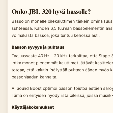
Onko JBL 320 hyvä bassolle?
Basso on monelle bilekaiuttimen tärkein ominaisuus,
suhteessa. Kahden 6,5 tuuman bassoelementin ansio
voimakasta bassoa, joka tuntuu kehossa asti.
Basson syvyys ja puhtaus
Taajuusvaste 40 Hz – 20 kHz tarkoittaa, että Stage 3
jotka monet pienemmät kaiuttimet jättävät käsittele
toteaa, että kaiutin “säilyttää puhtaan äänen myös ko
bassonlaadun kannalta.
AI Sound Boost optimoi basson toistoa estäen särö
Tämä on erityisen hyödyllistä bileissä, joissa musiikki
Käyttäjäkokemukset