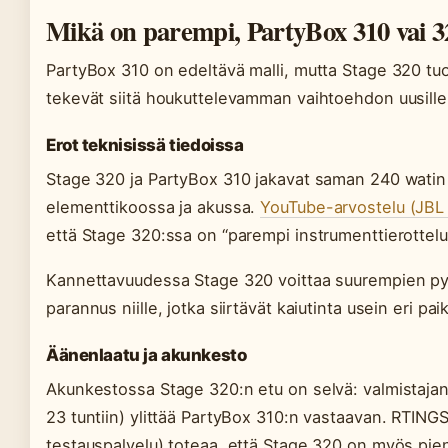
Mikä on parempi, PartyBox 310 vai 3
PartyBox 310 on edeltävä malli, mutta Stage 320 tu
tekevät siitä houkuttelevamman vaihtoehdon uusille o
Erot teknisissä tiedoissa
Stage 320 ja PartyBox 310 jakavat saman 240 watin 
elementtikoossa ja akussa.
YouTube-arvostelu (JBL
että Stage 320:ssa on “parempi instrumenttierottelu
Kannettavuudessa Stage 320 voittaa suurempien py
parannus niille, jotka siirtävät kaiutinta usein eri paik
Äänenlaatu ja akunkesto
Akunkestossa Stage 320:n etu on selvä: valmistajan 
23 tuntiin) ylittää PartyBox 310:n vastaavan. RTIN
testauspalvelu) toteaa, että Stage 320 on myös pie