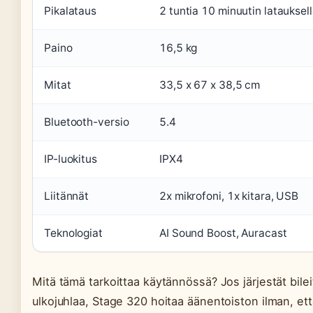
Pikalataus
2 tuntia 10 minuutin latauksel
Paino
16,5 kg
Mitat
33,5 x 67 x 38,5 cm
Bluetooth-versio
5.4
IP-luokitus
IPX4
Liitännät
2x mikrofoni, 1x kitara, USB
Teknologiat
AI Sound Boost, Auracast
Mitä tämä tarkoittaa käytännössä? Jos järjestät bil
ulkojuhlaa, Stage 320 hoitaa äänentoiston ilman, että 