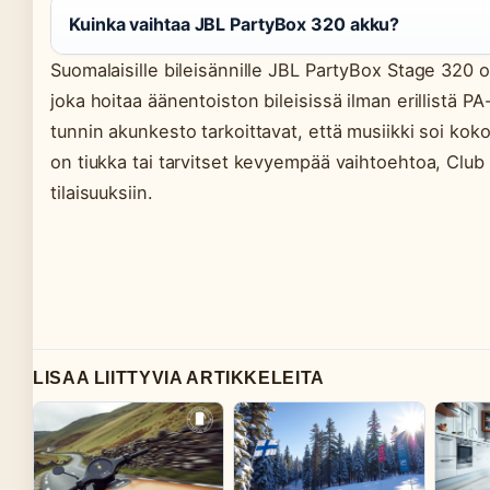
Kuinka vaihtaa JBL PartyBox 320 akku?
Suomalaisille bileisännille JBL PartyBox Stage 320 on
joka hoitaa äänentoiston bileisissä ilman erillistä PA-
tunnin akunkesto tarkoittavat, että musiikki soi koko
on tiukka tai tarvitset kevyempää vaihtoehtoa, Clu
tilaisuuksiin.
LISAA LIITTYVIA ARTIKKELEITA