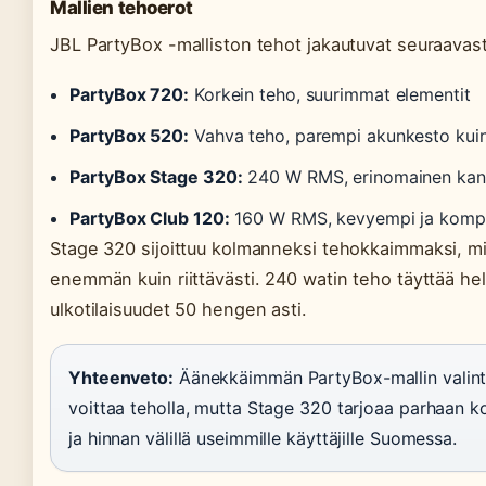
Mallien tehoerot
JBL PartyBox -malliston tehot jakautuvat seuraavas
PartyBox 720:
Korkein teho, suurimmat elementit
PartyBox 520:
Vahva teho, parempi akunkesto kuin
PartyBox Stage 320:
240 W RMS, erinomainen kan
PartyBox Club 120:
160 W RMS, kevyempi ja komp
Stage 320 sijoittuu kolmanneksi tehokkaimmaksi, mik
enemmän kuin riittävästi. 240 watin teho täyttää help
ulkotilaisuudet 50 hengen asti.
Yhteenveto:
Äänekkäimmän PartyBox-mallin valinta
voittaa teholla, mutta Stage 320 tarjoaa parhaan 
ja hinnan välillä useimmille käyttäjille Suomessa.