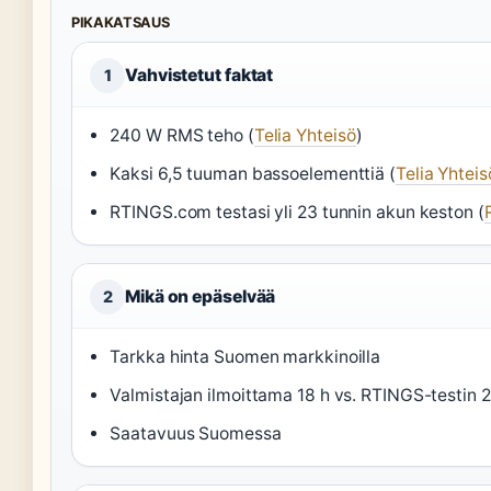
PIKAKATSAUS
Vahvistetut faktat
1
240 W RMS teho (
Telia Yhteisö
)
Kaksi 6,5 tuuman bassoelementtiä (
Telia Yhteis
RTINGS.com testasi yli 23 tunnin akun keston (
Mikä on epäselvää
2
Tarkka hinta Suomen markkinoilla
Valmistajan ilmoittama 18 h vs. RTINGS-testin 
Saatavuus Suomessa