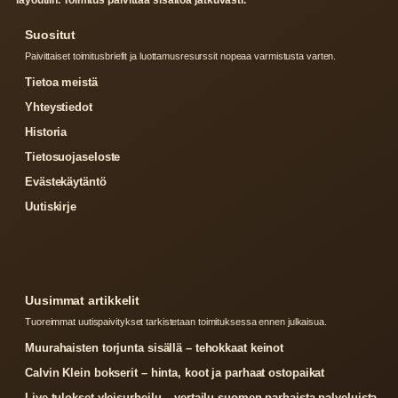
Suositut
Paivittaiset toimitusbriefit ja luottamusresurssit nopeaa varmistusta varten.
Tietoa meistä
Yhteystiedot
Historia
Tietosuojaseloste
Evästekäytäntö
Uutiskirje
Uusimmat artikkelit
Tuoreimmat uutispaivitykset tarkistetaan toimituksessa ennen julkaisua.
Muurahaisten torjunta sisällä – tehokkaat keinot
Calvin Klein bokserit – hinta, koot ja parhaat ostopaikat
Live tulokset yleisurheilu – vertailu suomen parhaista palveluista