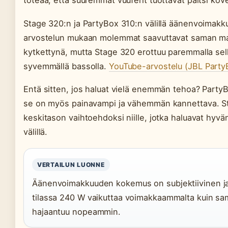
toteaa, että suuremmat vuuferit tuottavat paitsi 
Stage 320:n ja PartyBox 310:n välillä äänenvoimak
arvostelun mukaan molemmat saavuttavat saman m
kytkettynä, mutta Stage 320 erottuu paremmalla selk
syvemmällä bassolla.
YouTube-arvostelu (JBL Party
Entä sitten, jos haluat vielä enemmän tehoa? Party
se on myös painavampi ja vähemmän kannettava. St
keskitason vaihtoehdoksi niille, jotka haluavat hyvä
välillä.
VERTAILUN LUONNE
Äänenvoimakkuuden kokemus on subjektiivinen ja 
tilassa 240 W vaikuttaa voimakkaammalta kuin sama
hajaantuu nopeammin.