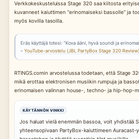
Verkkokeskusteluissa Stage 320 saa kiitosta erityis
kuvanneet kaiuttimen “erinomaiseksi bassolle” ja t
myös kovilla tasoilla.
Eräs käyttäjä totesi: “Kova ääni, hyvä soundi ja erinom
–
YouTube-arvostelu (JBL PartyBox Stage 320 Review
RTINGS.comin arvostelussa todetaan, että Stage 320:
mikä erottaa elektronisen musiikin rumpuja ja bassol
erinomaisen valinnan house-, techno- ja hip-hop-mu
KÄYTÄNNÖN VINKKI
Jos haluat vielä enemmän bassoa, voit yhdistää 
yhteensopivaan PartyBox-kaiuttimeen Auracast-y