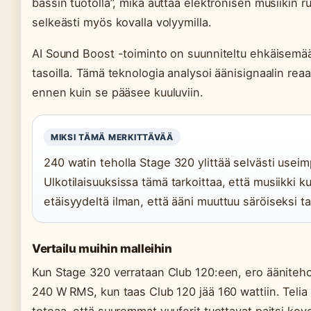
bassin tuotolla”, mikä auttaa elektronisen musiikin 
selkeästi myös kovalla volyymilla.
AI Sound Boost -toiminto on suunniteltu ehkäisemää
tasoilla. Tämä teknologia analysoi äänisignaalin reaal
ennen kuin se pääsee kuuluviin.
MIKSI TÄMÄ MERKITTÄVÄÄ
240 watin teholla Stage 320 ylittää selvästi useimp
Ulkotilaisuuksissa tämä tarkoittaa, että musiikki 
etäisyydeltä ilman, että ääni muuttuu säröiseksi t
Vertailu muihin malleihin
Kun Stage 320 verrataan Club 120:een, ero ääniteho
240 W RMS, kun taas Club 120 jää 160 wattiin. Telia 