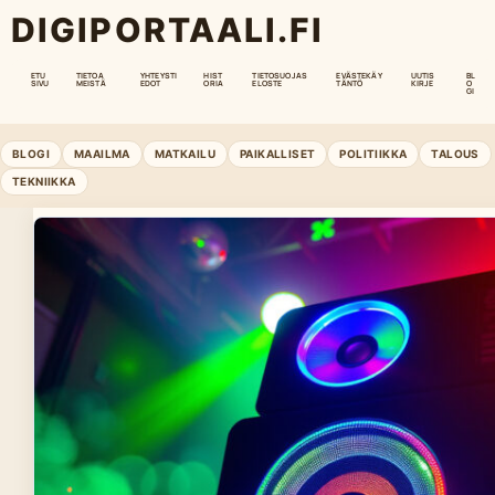
DIGIPORTAALI.FI
ETU
TIETOA
YHTEYSTI
HIST
TIETOSUOJAS
EVÄSTEKÄY
UUTIS
BL
SIVU
MEISTÄ
EDOT
ORIA
ELOSTE
TÄNTÖ
KIRJE
O
GI
BLOGI
MAAILMA
MATKAILU
PAIKALLISET
POLITIIKKA
TALOUS
TEKNIIKKA