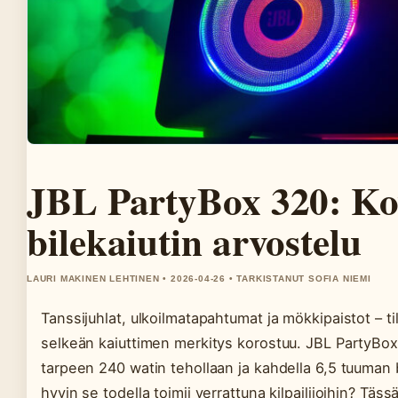
JBL PartyBox 320: K
bilekaiutin arvostelu
LAURI MAKINEN LEHTINEN • 2026-04-26 • TARKISTANUT SOFIA NIEMI
Tanssijuhlat, ulkoilmatapahtumat ja mökkipaistot – t
selkeän kaiuttimen merkitys korostuu. JBL PartyBo
tarpeen 240 watin tehollaan ja kahdella 6,5 tuuman
hyvin se todella toimii verrattuna kilpailijoihin? Täs