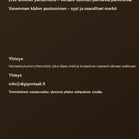
Vasemman käden puutuminen – syyt ja vaaralliset merkit
Yhteys
Vastauskykyinen yhteystiski, joka ohjaa vinkit ja korjaukset nopeasti oikeaan paikkaan.
Yhteys
info@digiportaali.fi
Toimituksen vastausaika: yleensa yhden arkipaivan sisalla.