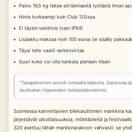
Paino 16,5 kg tekee siirtämisestä työlästä ilman ap
Hinta korkeampi kuin Club 120:ssa
Ei täysin vesitiivis (vain IPX4)
Lisäakku maksaa noin 100 euroa (ei sisälly pakkau
Täysi teho vaatii verkkovirtaa
Suuri koko voi olla hankala pieneen tilaan
“Tasapainoinen soundi runsaalla bassolla. Saa kovaa ä
(audioalan riippumaton testauslaboratorio)
Suomessa kannettavien bilekaiuttimien markkina k
järjestävät ulkotilaisuuksia, mökkibileitä ja festivaal
320 asettuu tähän markkinarakoon vahvasti: se yhdis