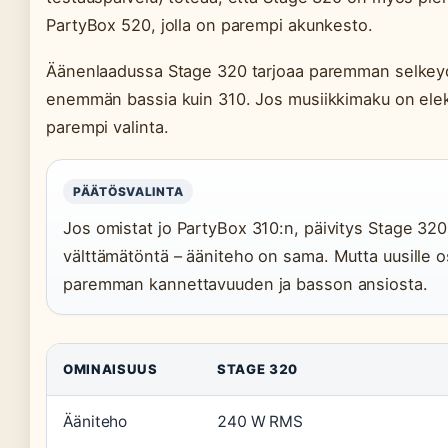
PartyBox 520, jolla on parempi akunkesto.
Äänenlaadussa Stage 320 tarjoaa paremman selkeyd
enemmän bassia kuin 310. Jos musiikkimaku on elek
parempi valinta.
PÄÄTÖSVALINTA
Jos omistat jo PartyBox 310:n, päivitys Stage 320
välttämätöntä – ääniteho on sama. Mutta uusille os
paremman kannettavuuden ja basson ansiosta.
OMINAISUUS
STAGE 320
Ääniteho
240 W RMS