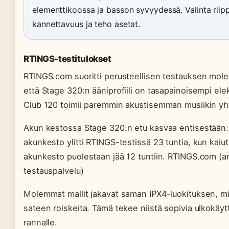
elementtikoossa ja basson syvyydessä. Valinta riipp
kannettavuus ja teho asetat.
RTINGS-testitulokset
RTINGS.com suoritti perusteellisen testauksen molemmi
että Stage 320:n ääniprofiili on tasapainoisempi ele
Club 120 toimii paremmin akustisemman musiikin y
Akun kestossa Stage 320:n etu kasvaa entisestään: 
akunkesto ylitti RTINGS-testissä 23 tuntia, kun kaiuti
akunkesto puolestaan jää 12 tuntiin. RTINGS.com (
testauspalvelu)
Molemmat mallit jakavat saman IPX4-luokituksen, mik
sateen roiskeita. Tämä tekee niistä sopivia ulkokäyt
rannalle.