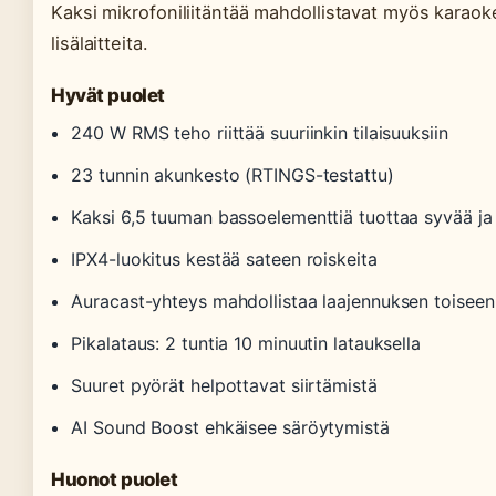
Kaksi mikrofoniliitäntää mahdollistavat myös karaoke
lisälaitteita.
Hyvät puolet
240 W RMS teho riittää suuriinkin tilaisuuksiin
23 tunnin akunkesto (RTINGS-testattu)
Kaksi 6,5 tuuman bassoelementtiä tuottaa syvää j
IPX4-luokitus kestää sateen roiskeita
Auracast-yhteys mahdollistaa laajennuksen toiseen
Pikalataus: 2 tuntia 10 minuutin latauksella
Suuret pyörät helpottavat siirtämistä
AI Sound Boost ehkäisee säröytymistä
Huonot puolet