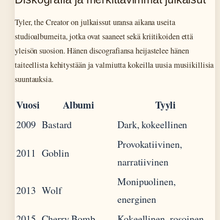
Tyler, the Creator on julkaissut uransa aikana useita
studioalbumeita, jotka ovat saaneet sekä kriitikoiden että
yleisön suosion. Hänen discografiansa heijastelee hänen
taiteellista kehitystään ja valmiutta kokeilla uusia musiikillisia
suuntauksia.
Vuosi
Albumi
Tyyli
2009
Bastard
Dark, kokeellinen
Provokatiivinen,
2011
Goblin
narratiivinen
Monipuolinen,
2013
Wolf
energinen
2015
Cherry Bomb
Kokeellinen, rosoinen