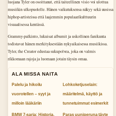
luojana Tyler on osoittanut, että taiteellinen visio voi ulottua
musiikin ulkopuolelle. Hänen vaikutuksensa näkyy sekä uusissa
hiphop-artisteissa että laajemmin populaarikulttuurin
visuaalisessa kentässä.
Grammy-palkinto, lukuisat albumit ja uskollinen fanikunta
todistavat hänen merkityksestään nykyaikaisessa musiikissa.
Tyler, the Creator edustaa sukupolvea, joka on valmis
rikkomaan rajoja ja luomaan jotain täysin omaa.
ALA MISSA NAITA
Palelu ja hikoilu
Lohkoketjuselain:
vuorotellen – syyt ja
määritelmä, käyttö ja
milloin lääkäriin
tunnetuimmat esimerkit
BMW 7-sarja: Historia,
Paras uuniperuna täyte