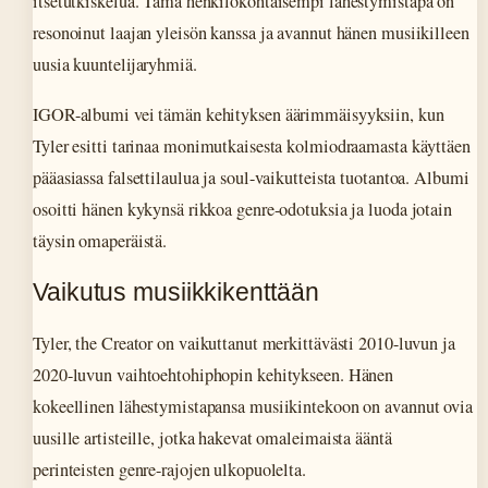
itsetutkiskelua. Tämä henkilökohtaisempi lähestymistapa on
resonoinut laajan yleisön kanssa ja avannut hänen musiikilleen
uusia kuuntelijaryhmiä.
IGOR-albumi vei tämän kehityksen äärimmäisyyksiin, kun
Tyler esitti tarinaa monimutkaisesta kolmiodraamasta käyttäen
pääasiassa falsettilaulua ja soul-vaikutteista tuotantoa. Albumi
osoitti hänen kykynsä rikkoa genre-odotuksia ja luoda jotain
täysin omaperäistä.
Vaikutus musiikkikenttään
Tyler, the Creator on vaikuttanut merkittävästi 2010-luvun ja
2020-luvun vaihtoehtohiphopin kehitykseen. Hänen
kokeellinen lähestymistapansa musiikintekoon on avannut ovia
uusille artisteille, jotka hakevat omaleimaista ääntä
perinteisten genre-rajojen ulkopuolelta.