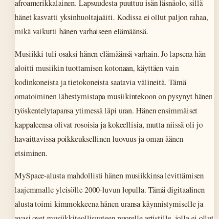
afroamerikkalainen. Lapsuudesta puuttuu isän läsnäolo, sillä
hänet kasvatti yksinhuoltajaäiti. Kodissa ei ollut paljon rahaa,
mikä vaikutti hänen varhaiseen elämäänsä.
Musiikki tuli osaksi hänen elämäänsä varhain. Jo lapsena hän
aloitti musiikin tuottamisen kotonaan, käyttäen vain
kodinkoneista ja tietokoneista saatavia välineitä. Tämä
omatoiminen lähestymistapa musiikintekoon on pysynyt hänen
työskentelytapansa ytimessä läpi uran. Hänen ensimmäiset
kappaleensa olivat rosoisia ja kokeellisia, mutta niissä oli jo
havaittavissa poikkeuksellinen luovuus ja oman äänen
etsiminen.
MySpace-alusta mahdollisti hänen musiikkinsa levittämisen
laajemmalle yleisölle 2000-luvun lopulla. Tämä digitaalinen
alusta toimi kimmokkeena hänen uransa käynnistymiselle ja
avasi ovet musiikkiteollisuuteen nuorelle artistille, jolla ei ollut