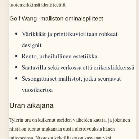
tuotemerkkinsä identiteettiä.
Golf Wang -malliston ominaispiirteet
Värikkäät ja printtikuvioiltaan rohkeat
designit
Rento, urheilullinen estetiikka
Saatavilla sekä verkossa että erikoisliikkeissä
Sesongittaiset mallistot, jotka seuraavat
vuosikiertoa
Uran aikajana
Tylerin ura on kulkenut useiden vaiheiden kautta, ja jokainen
niistä on tuonut mukanaan uusia ulottuvuuksia hänen
taiteeseensa. Nuoresta kokeilijasta on kasvanut yksi