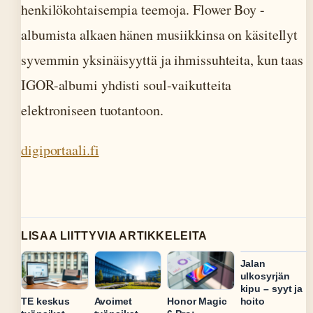
henkilökohtaisempia teemoja. Flower Boy -
albumista alkaen hänen musiikkinsa on käsitellyt
syvemmin yksinäisyyttä ja ihmissuhteita, kun taas
IGOR-albumi yhdisti soul-vaikutteita
elektroniseen tuotantoon.
digiportaali.fi
LISAA LIITTYVIA ARTIKKELEITA
Jalan
ulkosyrjän
kipu – syyt ja
hoito
TE keskus
Avoimet
Honor Magic