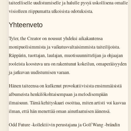
taiteelliselle uudistumiselle ja halulle pysyä uskollisena omalle
visiolleen riippumatta ulkoisista odotuksista.
Yhteenveto
Tyler, the Creator on noussut yhdeksi aikakautensa
monipuolisimmista ja vaikutusvaltaisimmista taiteilijoista.
Räppärin, tuottajan, laulajan, muotisuunnittelijan ja ohjaajan
rooleista koostuva ura on rakentunut kokeilun, omaperäisyyden
ja jatkuvan uudistumisen varaan.
Hänen taiteensa on kulkenut provokatiivisista ensimmäisistä
albumeista henkilökohtaisempaan ja melodisempään
ilmaisuun. Tämä kehityskaari osoittaa, miten artisti voi kasvaa
ilman, että hän menettää oman ainutlaatuisen äänensä.
Odd Future -kollektiivin perustajana ja Golf Wang -brändin