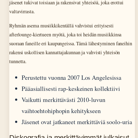
jäsenet tukivat toisiaan ja rakensivat yhteisöä, joka erottui
valtavirrasta.
Ryhmän asema musiikkikentällä vahvistui erityisesti
afterlounge-kiertueen myötä, joka toi heidän musiikkinsa
suoraan faneille eri kaupungeissa. Tämä lähestyminen faneihin
rakensi uskollisen kannattajakunnan ja vahvisti yhteisön
tunnetta.
Perustettu vuonna 2007 Los Angelesissa
Pääasiallisesti rap-keskeinen kollektiivi
Vaikutti merkittävästi 2010-luvun
vaihtoehtohiphopin kehitykseen
Jäsenet ovat jatkaneet merkittäviä soolo-uria
Diskografia ja merkittävimmät julkaisut