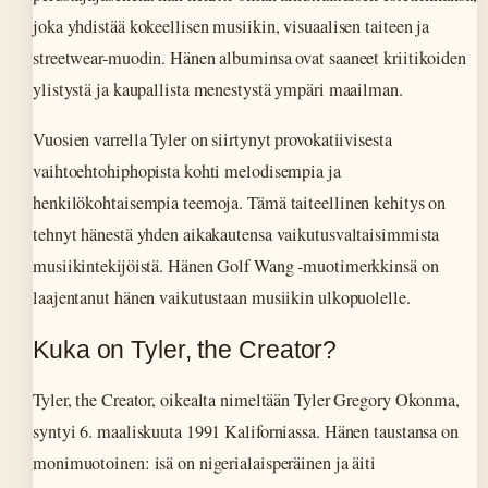
joka yhdistää kokeellisen musiikin, visuaalisen taiteen ja
streetwear-muodin. Hänen albuminsa ovat saaneet kriitikoiden
ylistystä ja kaupallista menestystä ympäri maailman.
Vuosien varrella Tyler on siirtynyt provokatiivisesta
vaihtoehtohiphopista kohti melodisempia ja
henkilökohtaisempia teemoja. Tämä taiteellinen kehitys on
tehnyt hänestä yhden aikakautensa vaikutusvaltaisimmista
musiikintekijöistä. Hänen Golf Wang -muotimerkkinsä on
laajentanut hänen vaikutustaan musiikin ulkopuolelle.
Kuka on Tyler, the Creator?
Tyler, the Creator, oikealta nimeltään Tyler Gregory Okonma,
syntyi 6. maaliskuuta 1991 Kaliforniassa. Hänen taustansa on
monimuotoinen: isä on nigerialaisperäinen ja äiti