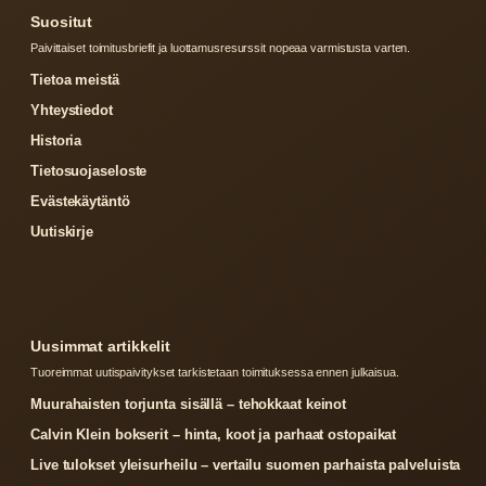
Suositut
Paivittaiset toimitusbriefit ja luottamusresurssit nopeaa varmistusta varten.
Tietoa meistä
Yhteystiedot
Historia
Tietosuojaseloste
Evästekäytäntö
Uutiskirje
Uusimmat artikkelit
Tuoreimmat uutispaivitykset tarkistetaan toimituksessa ennen julkaisua.
Muurahaisten torjunta sisällä – tehokkaat keinot
Calvin Klein bokserit – hinta, koot ja parhaat ostopaikat
Live tulokset yleisurheilu – vertailu suomen parhaista palveluista