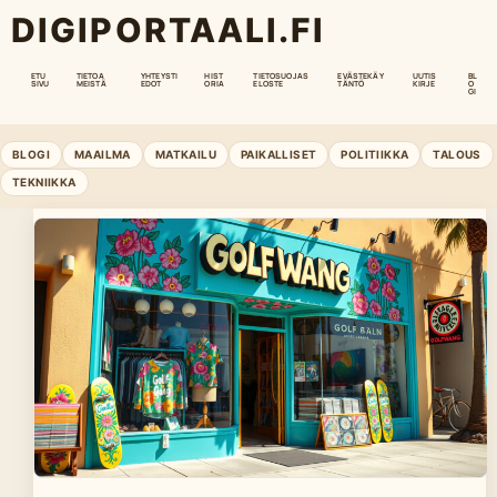
DIGIPORTAALI.FI
ETU
TIETOA
YHTEYSTI
HIST
TIETOSUOJAS
EVÄSTEKÄY
UUTIS
BL
SIVU
MEISTÄ
EDOT
ORIA
ELOSTE
TÄNTÖ
KIRJE
O
GI
BLOGI
MAAILMA
MATKAILU
PAIKALLISET
POLITIIKKA
TALOUS
TEKNIIKKA