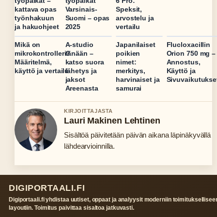
työpaikat –
työpaikat
6 Pro:
kattava opas
Varsinais-
Speksit,
työnhakuun
Suomi – opas
arvostelu ja
ja hakuohjeet
2025
vertailu
Mikä on
A-studio
Japanilaiset
Flucloxacillin
mikrokontrolleri?
tänään –
poikien
Orion 750 mg –
Määritelmä,
katso suora
nimet:
Annostus,
käyttö ja vertailu
lähetys ja
merkitys,
Käyttö ja
jaksot
harvinaiset ja
Sivuvaikutukse
Areenasta
samurai
KIRJOITTAJASTA
Lauri Makinen Lehtinen
Sisältöä päivitetään päivän aikana läpinäkyvällä
lähdearvioinnilla.
DIGIPORTAALI.FI
Digiportaali.fi yhdistaa uutiset, oppaat ja analyysit moderniin toimituksellisee
layoutiin. Toimitus paivittaa sisaltoa jatkuvasti.