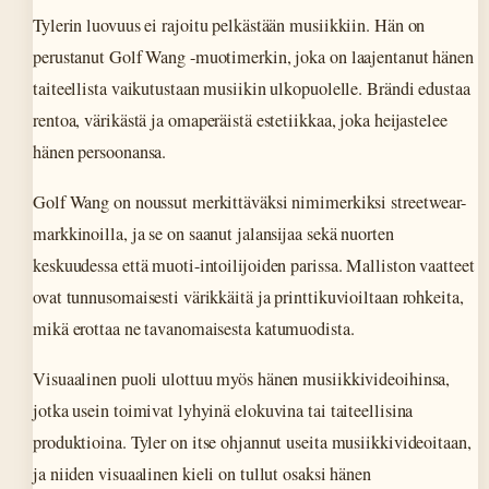
Tylerin luovuus ei rajoitu pelkästään musiikkiin. Hän on
perustanut Golf Wang -muotimerkin, joka on laajentanut hänen
taiteellista vaikutustaan musiikin ulkopuolelle. Brändi edustaa
rentoa, värikästä ja omaperäistä estetiikkaa, joka heijastelee
hänen persoonansa.
Golf Wang on noussut merkittäväksi nimimerkiksi streetwear-
markkinoilla, ja se on saanut jalansijaa sekä nuorten
keskuudessa että muoti-intoilijoiden parissa. Malliston vaatteet
ovat tunnusomaisesti värikkäitä ja printtikuvioiltaan rohkeita,
mikä erottaa ne tavanomaisesta katumuodista.
Visuaalinen puoli ulottuu myös hänen musiikkivideoihinsa,
jotka usein toimivat lyhyinä elokuvina tai taiteellisina
produktioina. Tyler on itse ohjannut useita musiikkivideoitaan,
ja niiden visuaalinen kieli on tullut osaksi hänen