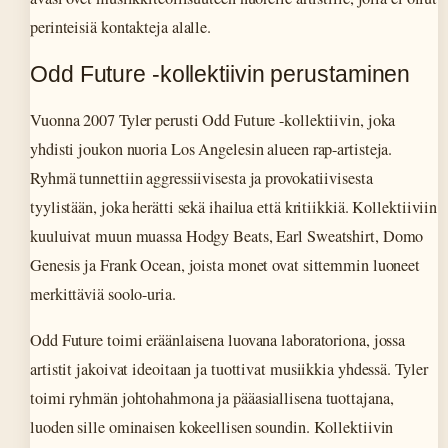
perinteisiä kontakteja alalle.
Odd Future -kollektiivin perustaminen
Vuonna 2007 Tyler perusti Odd Future -kollektiivin, joka
yhdisti joukon nuoria Los Angelesin alueen rap-artisteja.
Ryhmä tunnettiin aggressiivisesta ja provokatiivisesta
tyylistään, joka herätti sekä ihailua että kritiikkiä. Kollektiiviin
kuuluivat muun muassa Hodgy Beats, Earl Sweatshirt, Domo
Genesis ja Frank Ocean, joista monet ovat sittemmin luoneet
merkittäviä soolo-uria.
Odd Future toimi eräänlaisena luovana laboratoriona, jossa
artistit jakoivat ideoitaan ja tuottivat musiikkia yhdessä. Tyler
toimi ryhmän johtohahmona ja pääasiallisena tuottajana,
luoden sille ominaisen kokeellisen soundin. Kollektiivin