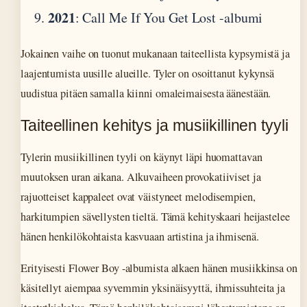
2021
: Call Me If You Get Lost -albumi
Jokainen vaihe on tuonut mukanaan taiteellista kypsymistä ja
laajentumista uusille alueille. Tyler on osoittanut kykynsä
uudistua pitäen samalla kiinni omaleimaisesta äänestään.
Taiteellinen kehitys ja musiikillinen tyyli
Tylerin musiikillinen tyyli on käynyt läpi huomattavan
muutoksen uran aikana. Alkuvaiheen provokatiiviset ja
rajuotteiset kappaleet ovat väistyneet melodisempien,
harkitumpien sävellysten tieltä. Tämä kehityskaari heijastelee
hänen henkilökohtaista kasvuaan artistina ja ihmisenä.
Erityisesti Flower Boy -albumista alkaen hänen musiikkinsa on
käsitellyt aiempaa syvemmin yksinäisyyttä, ihmissuhteita ja