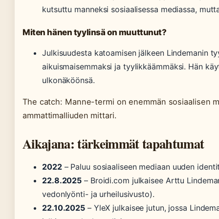
kutsuttu manneksi sosiaalisessa mediassa, mutta 
Miten hänen tyylinsä on muuttunut?
Julkisuudesta katoamisen jälkeen Lindemanin tyy
aikuismaisemmaksi ja tyylikkäämmäksi. Hän käyt
ulkonäköönsä.
The catch: Manne-termi on enemmän sosiaalisen med
ammattimalliuden mittari.
Aikajana: tärkeimmät tapahtumat
2022
– Paluu sosiaaliseen mediaan uuden identit
22.8.2025
– Broidi.com julkaisee Arttu Lindema
vedonlyönti- ja urheilusivusto).
22.10.2025
– YleX julkaisee jutun, jossa Linde