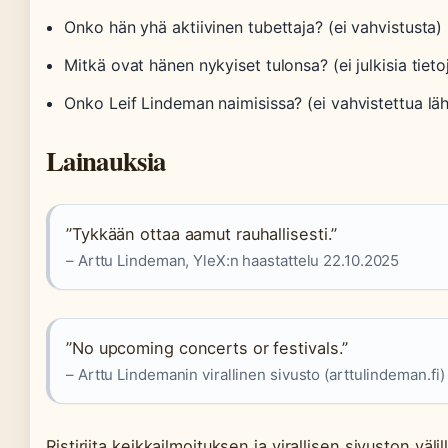
Onko hän yhä aktiivinen tubettaja? (ei vahvistusta)
Mitkä ovat hänen nykyiset tulonsa? (ei julkisia tieto
Onko Leif Lindeman naimisissa? (ei vahvistettua lä
Lainauksia
”Tykkään ottaa aamut rauhallisesti.”
– Arttu Lindeman, YleX:n haastattelu 22.10.2025
”No upcoming concerts or festivals.”
– Arttu Lindemanin virallinen sivusto (arttulindeman.fi)
Ristiriita keikkailmoituksen ja virallisen sivuston vä