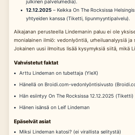
julkinen palvelumedia).
12.12.2025
– Keikka On The Rocksissa Helsingiss
yhtyeiden kanssa (Tiketti, lipunmyyntipalvelu).
Aikajanan perusteella Lindemanin paluu ei ole yksis
monialainen ilmiö: vedonlyöntiä, urheiluanalyysiä ja 
Jokainen uusi ilmoitus lisää kysymyksiä siitä, mikä 
Vahvistetut faktat
Arttu Lindeman on tubettaja (YleX)
Hänellä on Broidi.com-vedonlyöntisivusto (Broidi.
Hän esiintyy On The Rocksissa 12.12.2025 (Tiketti)
Hänen isänsä on Leif Lindeman
Epäselvät asiat
Miksi Lindeman katosi? (ei virallista selitystä)