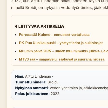
2022, kun Arttu Lindeman palasi someen täysin uudell
nimellä Broidi, on nykyään vedonlyöntimies, jääkiek
4 LIITTYVAA ARTIKKELIA
Foreca sää Kuhmo – ennusteet vertailussa
PK-Puu Uusikaupunki – yhteystiedot ja aukioloajat
Muumin päivä 2025 – uuden muumimukin julkaisu ja o
MTV3 sää – sääpalvelu, sääkuvat ja suorana netissä
Nimi:
Arttu Lindeman ·
Tunnettu nimellä:
Broidi ·
Nykyinen ammatti:
Vedonlyöntimies ja jääkiekkoanalyy
Paluu julkisuuteen:
2022