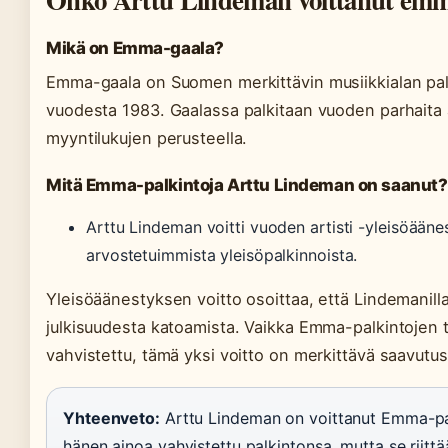
Mikä on Emma-gaala?
Emma-gaala on Suomen merkittävin musiikkialan palk
vuodesta 1983. Gaalassa palkitaan vuoden parhaita ar
myyntilukujen perusteella.
Mitä Emma-palkintoja Arttu Lindeman on saanut?
Arttu Lindeman voitti vuoden artisti -yleisöää
arvostetuimmista yleisöpalkinnoista.
Yleisöäänestyksen voitto osoittaa, että Lindemanill
julkisuudesta katoamista. Vaikka Emma-palkintojen ta
vahvistettu, tämä yksi voitto on merkittävä saavutus 
Yhteenveto:
Arttu Lindeman on voittanut Emma-pa
hänen ainoa vahvistettu palkintonsa, mutta se riit