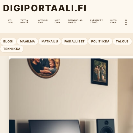
DIGIPORTAALI.FI
ETU
TIETOA
YHTEYSTI
HIST
TIETOSUOJAS
EVÄSTEKÄY
UUTIS
BL
SIVU
MEISTÄ
EDOT
ORIA
ELOSTE
TÄNTÖ
KIRJE
O
GI
BLOGI
MAAILMA
MATKAILU
PAIKALLISET
POLITIIKKA
TALOUS
TEKNIIKKA