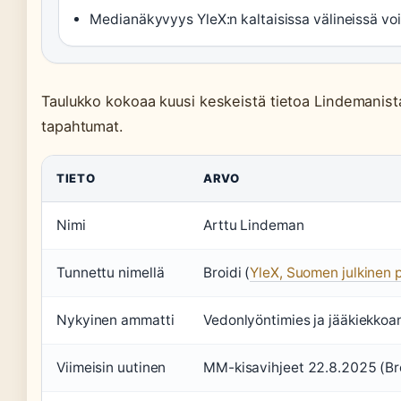
Medianäkyvyys YleX:n kaltaisissa välineissä voi
Taulukko kokoaa kuusi keskeistä tietoa Lindemanista
tapahtumat.
TIETO
ARVO
Nimi
Arttu Lindeman
Tunnettu nimellä
Broidi (
YleX, Suomen julkinen 
Nykyinen ammatti
Vedonlyöntimies ja jääkiekkoan
Viimeisin uutinen
MM-kisavihjeet 22.8.2025 (Br