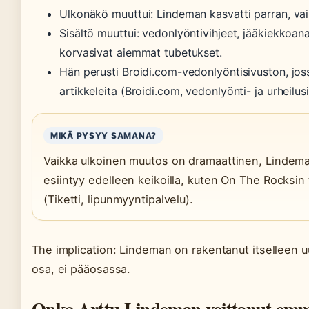
Ulkonäkö muuttui: Lindeman kasvatti parran, vaih
Sisältö muuttui: vedonlyöntivihjeet, jääkiekkoan
korvasivat aiemmat tubetukset.
Hän perusti Broidi.com-vedonlyöntisivuston, jossa
artikkeleita (Broidi.com, vedonlyönti- ja urheilus
MIKÄ PYSYY SAMANA?
Vaikka ulkoinen muutos on dramaattinen, Lindeman
esiintyy edelleen keikoilla, kuten On The Rocksi
(Tiketti, lipunmyyntipalvelu).
The implication: Lindeman on rakentanut itselleen u
osa, ei pääosassa.
Onko Arttu Lindeman voittanut em