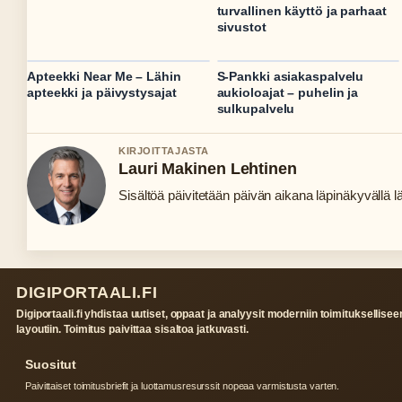
turvallinen käyttö ja parhaat
sivustot
Apteekki Near Me – Lähin
S-Pankki asiakaspalvelu
apteekki ja päivystysajat
aukioloajat – puhelin ja
sulkupalvelu
KIRJOITTAJASTA
Lauri Makinen Lehtinen
Sisältöä päivitetään päivän aikana läpinäkyvällä lä
DIGIPORTAALI.FI
Digiportaali.fi yhdistaa uutiset, oppaat ja analyysit moderniin toimituksellisee
layoutiin. Toimitus paivittaa sisaltoa jatkuvasti.
Suositut
Paivittaiset toimitusbriefit ja luottamusresurssit nopeaa varmistusta varten.