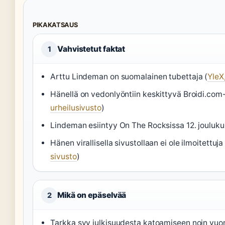
PIKAKATSAUS
Vahvistetut faktat
1
Arttu Lindeman on suomalainen tubettaja (
YleX
Hänellä on vedonlyöntiin keskittyvä Broidi.com-
urheilusivusto
)
Lindeman esiintyy On The Rocksissa 12. jouluku
Hänen virallisella sivustollaan ei ole ilmoitettuja
sivusto
)
Mikä on epäselvää
2
Tarkka syy julkisuudesta katoamiseen noin vu